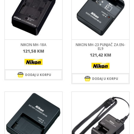
NIKON MH-18A
NIKON MH-23 PUNJAČ ZA EN-
EL9
121,58
KM
121,42
KM
DODAJ U KORPU
DODAJ U KORPU