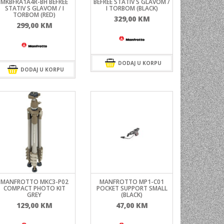
MKBFRA1A4R-BH BEFREE
BEFREE STATIV S GLAVOM /
STATIV S GLAVOM / I
I TORBOM (BLACK)
TORBOM (RED)
329,00
KM
299,00
KM
DODAJ U KORPU
DODAJ U KORPU
MANFROTTO MKC3-P02
MANFROTTO MP1-C01
COMPACT PHOTO KIT
POCKET SUPPORT SMALL
GREY
(BLACK)
129,00
KM
47,00
KM