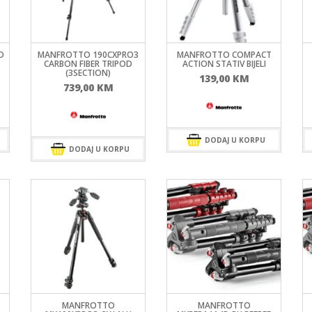
MIRRORLES TRAŽILA
DSLR GPS I MIKROFO
MIRRORLES ADAPTERI
DSLR ADAPTERI
MIRRORLES REMENI ZA
DSLR TRAŽILA
NOŠENJE
DSLR ZAŠTITE MONI
D
MANFROTTO 190CXPRO3
MANFROTTO COMPACT
CARBON FIBER TRIPOD
ACTION STATIV BIJELI
DSLR REMENI ZA NOŠ
(3SECTION)
Trenutna
M
139,00
KM
DSLR KUČIŠTA
739,00
KM
cijena
je:
169,00 KM.
.
DODAJ U KORPU
DODAJ U KORPU
MANFROTTO
MANFROTTO