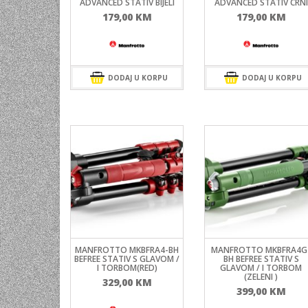
ADVANCED STATIV BIJELI
ADVANCED STATIV CRNI
179,00
KM
179,00
KM
DODAJ U KORPU
DODAJ U KORPU
MANFROTTO MKBFRA4-BH
MANFROTTO MKBFRA4G
BEFREE STATIV S GLAVOM /
BH BEFREE STATIV S
I TORBOM(RED)
GLAVOM / I TORBOM
(ZELENI )
329,00
KM
399,00
KM