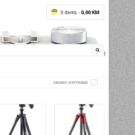
0 items
-
0,00
KM
I
ZADANO SORTIRANJE
RATI
I
E
PREMA
INSKI
POVI
JA