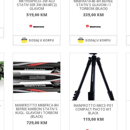
MK190XPRO3-3W ALU
MKBFRA1A4B-BH BEFREE
STATIV SER 3W (804RC2)
STATIV S GLAVOM / I
GLAVOM
TORBOM (BLACK)
519,00
KM
339,00
KM
DODAJ U KORPU
DODAJ U KORPU
MANFROTTO MKBFRC4-BH
-
MANFROTTO MKC3-P01
BEFREE KARBON STATIV S
COMPACT PHOTO KIT
KUGL. GLAVOM I TORBOM
BLACK
(BLACK)
119,00
KM
729,00
KM