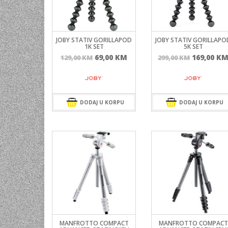
UNIVERZALNE BATERIJE
ODRŽAVANJE
JOBY STATIV GORILLAPOD
JOBY STATIV GORILLAPO
SPORTSKA OPTIKA
1K SET
5K SET
Izvorna
Trenutna
Izvorna
69,00
KM
169,00
K
129,00
KM
299,00
KM
VIDEO KAMERE I OPREMA
cijena
cijena
cijena
bila
je:
bila
MOBILNI UREĐAJI
je:
69,00 KM.
je:
SOFTWARE
129,00 KM.
299,00 KM
DODAJ U KORPU
DODAJ U KORPU
MANFROTTO COMPACT
MANFROTTO COMPACT