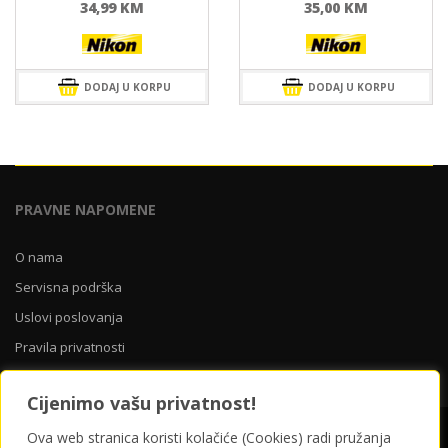
34,99
KM
35,00
KM
DODAJ U KORPU
DODAJ U KORPU
PRAVNE NAPOMENE
O nama
Servisna podrška
Uslovi poslovanja
Pravila privatnosti
Cijenimo vašu privatnost!
O nama
Servisna podrška
Uslovi poslovanja
Ova web stranica koristi kolačiće (Cookies) radi pružanja