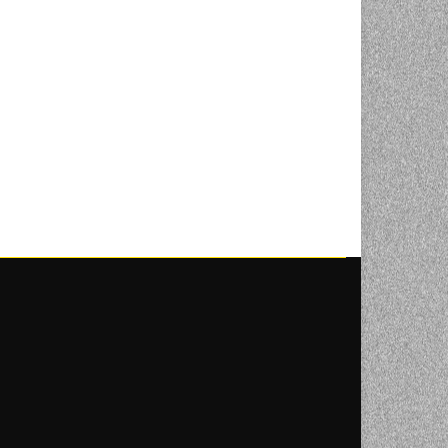
NI
TORA
ENJE