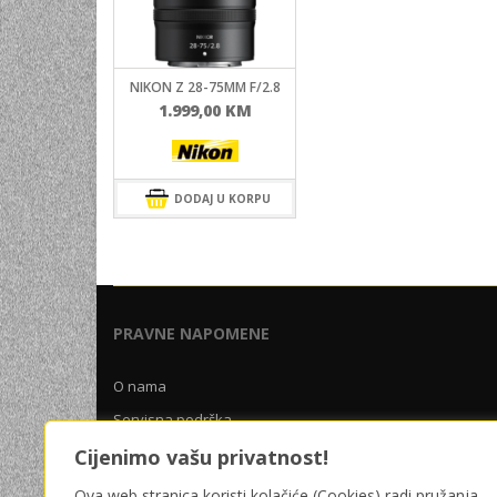
UNIVERZALNE BATERIJE
ODRŽAVANJE
NIKON Z 28-75MM F/2.8
SPORTSKA OPTIKA
1.999,00
KM
VIDEO KAMERE I OPREMA
MOBILNI UREĐAJI
DODAJ U KORPU
SOFTWARE
PRAVNE NAPOMENE
O nama
Servisna podrška
Uslovi poslovanja
Cijenimo vašu privatnost!
Pravila privatnosti
Ova web stranica koristi kolačiće (Cookies) radi pružanja