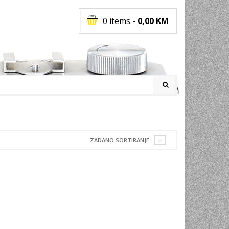
0 items
-
0,00
KM
I
ZADANO SORTIRANJE
RATI
I
E
PREMA
INSKI
POVI
JA