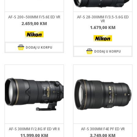
AF-S 200–500MM F/5.6E ED VR
AF-S 28-300MM F/3.5-5.6G ED
VR
2.659,00
KM
1.679,00
KM
DODAJ U KORPU
DODAJ U KORPU
AF-S 300MM F/2.8G IF ED VR II
AF-S 300MM F4E PF ED VR
11.999,00
KM
3.749,00
KM