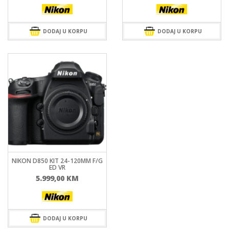
DODAJ U KORPU
DODAJ U KORPU
NIKON D850 KIT 24-120MM F/G
ED VR
5.999,00
KM
DODAJ U KORPU