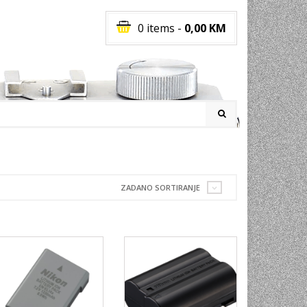
0 items
-
0,00
KM
I
ZADANO SORTIRANJE
RATI
I
E
PREMA
INSKI
POVI
JA