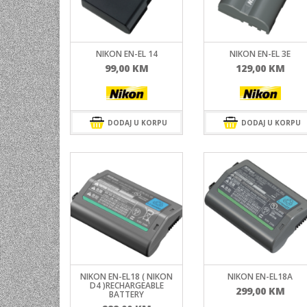
UNIVERZALNE BATERIJE
ODRŽAVANJE
NIKON EN-EL 14
NIKON EN-EL 3E
SPORTSKA OPTIKA
99,00
KM
129,00
KM
VIDEO KAMERE I OPREMA
MOBILNI UREĐAJI
DODAJ U KORPU
DODAJ U KORPU
SOFTWARE
NIKON EN-EL18 ( NIKON
NIKON EN-EL18A
D4 )RECHARGEABLE
299,00
KM
BATTERY