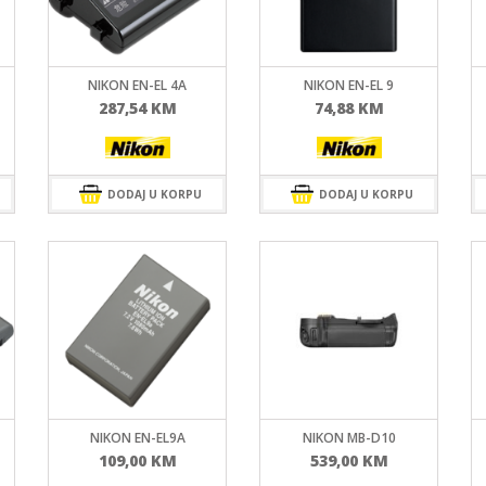
MIRRORLES TRAŽILA
DSLR GPS I MIKROFO
MIRRORLES ADAPTERI
DSLR ADAPTERI
MIRRORLES REMENI ZA
DSLR TRAŽILA
NOŠENJE
DSLR ZAŠTITE MONI
NIKON EN-EL 4A
NIKON EN-EL 9
DSLR REMENI ZA NOŠ
287,54
KM
74,88
KM
DSLR KUČIŠTA
DODAJ U KORPU
DODAJ U KORPU
NIKON EN-EL9A
NIKON MB-D10
109,00
KM
539,00
KM