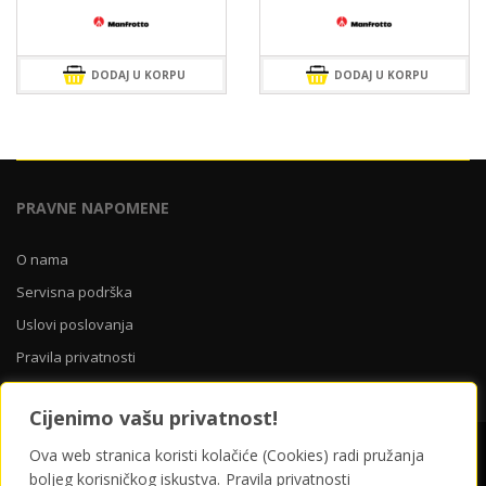
DODAJ U KORPU
DODAJ U KORPU
PRAVNE NAPOMENE
O nama
Servisna podrška
Uslovi poslovanja
Pravila privatnosti
Cijenimo vašu privatnost!
Ova web stranica koristi kolačiće (Cookies) radi pružanja
O nama
Servisna podrška
Uslovi poslovanja
Pravila privatnosti
boljeg korisničkog iskustva.
Pravila privatnosti