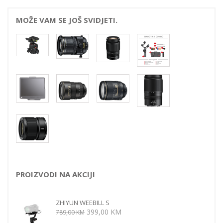
MOŽE VAM SE JOŠ SVIDJETI.
PROIZVODI NA AKCIJI
ZHIYUN WEEBILL S
Izvorna
Trenutna
399,00
KM
789,00
KM
cijena
cijena