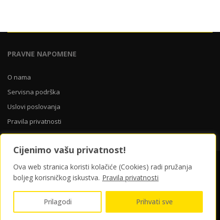
1.299,00 KM.
PRAVNE NAPOMENE
O nama
Servisna podrška
Uslovi poslovanja
Pravila privatnosti
Cijenimo vašu privatnost!
O nama
Servisna podrška
Uslovi poslovanja
Ova web stranica koristi kolačiće (Cookies) radi pružanja
Pravila privatnosti
boljeg korisničkog iskustva.
Pravila privatnosti
© 2026 Yellow Store Bosna i Hercegovina | ponosno pokreće
Prilagodi
Prihvati sve
CROWEB.HOST