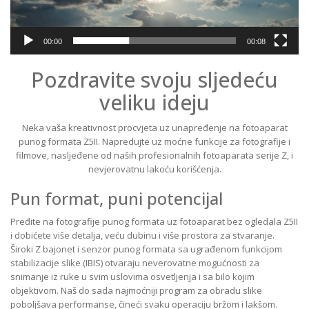
00:00
00:08
Pozdravite svoju sljedeću
veliku ideju
Neka vaša kreativnost procvjeta uz unapređenje na fotoaparat
punog formata Z5II. Napredujte uz moćne funkcije za fotografije i
filmove, nasljeđene od naših profesionalnih fotoaparata serije Z, i
nevjerovatnu lakoću korišćenja.
Pun format, puni potencijal
Pređite na fotografije punog formata uz fotoaparat bez ogledala Z5II
i dobićete više detalja, veću dubinu i više prostora za stvaranje.
Široki Z bajonet i senzor punog formata sa ugrađenom funkcijom
stabilizacije slike (IBIS) otvaraju neverovatne mogućnosti za
snimanje iz ruke u svim uslovima osvetljenja i sa bilo kojim
objektivom. Naš do sada najmoćniji program za obradu slike
poboljšava performanse, čineći svaku operaciju bržom i lakšom.