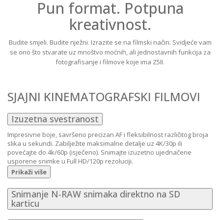
Pun format. Potpuna
kreativnost.
Budite smjeli. Budite nježni. Izrazite se na filmski način. Svidjeće vam
se ono što stvarate uz mnoštvo moćnih, ali jednostavnih funkcija za
fotografisanje i filmove koje ima Z5II.
SJAJNI KINEMATOGRAFSKI FILMOVI
Izuzetna svestranost
Impresivne boje, savršeno precizan AF i fleksibilnost različitog broja
slika u sekundi. Zabilježite maksimalne detalje uz 4K/30p ili
povećajte do 4k/60p (isječeno). Snimajte izuzetno ujednačene
usporene snimke u Full HD/120p rezoluciji.
Prikaži više
Snimanje N-RAW snimaka direktno na SD
karticu