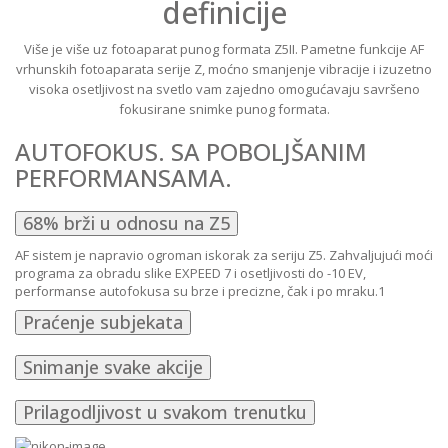
definicije
Više je više uz fotoaparat punog formata Z5II. Pametne funkcije AF
vrhunskih fotoaparata serije Z, moćno smanjenje vibracije i izuzetno
visoka osetljivost na svetlo vam zajedno omogućavaju savršeno
fokusirane snimke punog formata.
AUTOFOKUS. SA POBOLJŠANIM
PERFORMANSAMA.
68% brži u odnosu na Z5
AF sistem je napravio ogroman iskorak za seriju Z5. Zahvaljujući moći
programa za obradu slike EXPEED 7 i osetljivosti do -10 EV,
performanse autofokusa su brze i precizne, čak i po mraku.1
Praćenje subjekata
Snimanje svake akcije
Prilagodljivost u svakom trenutku