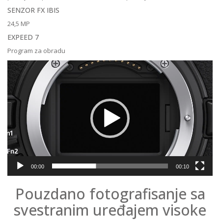
SENZOR FX IBIS
24,5 MP
EXPEED 7
Program za obradu
Reproduktor
videozapisa
00:00
00:10
Pouzdano fotografisanje sa
svestranim uređajem visoke