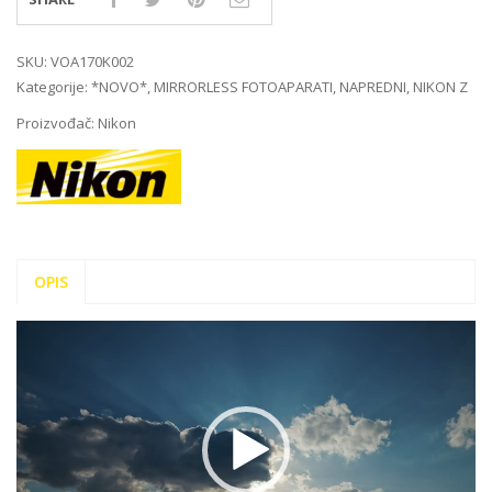
SKU:
VOA170K002
Kategorije:
*NOVO*
,
MIRRORLESS FOTOAPARATI
,
NAPREDNI
,
NIKON Z
Proizvođač:
Nikon
OPIS
Reproduktor
videozapisa