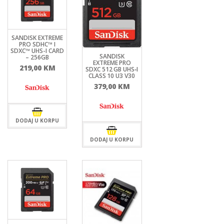
SANDISK EXTREME
PRO SDHC™ I
SDXC™ UHS-I CARD
SANDISK
– 256GB
EXTREME PRO
219,00
KM
SDXC 512 GB UHS‑I
CLASS 10 U3 V30
379,00
KM
DODAJ U KORPU
DODAJ U KORPU