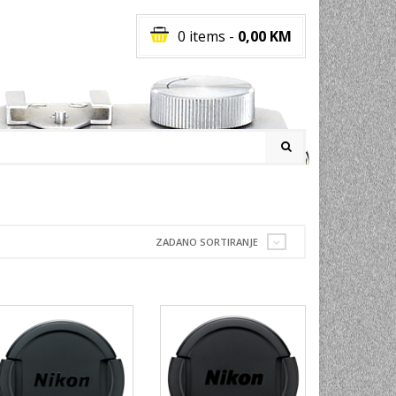
0 items
-
0,00
KM
I
ZADANO SORTIRANJE
RATI
I
E
PREMA
INSKI
POVI
JA