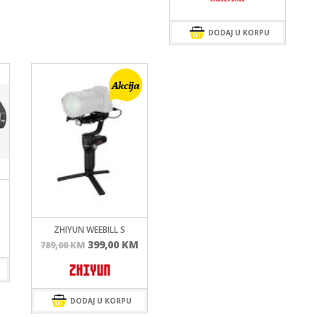
DODAJ U KORPU
ZHIYUN WEEBILL S
Izvorna
Trenutna
399,00
KM
789,00
KM
cijena
cijena
bila
je:
je:
399,00 KM.
789,00 KM.
DODAJ U KORPU