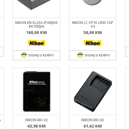
MIRRORLES TRAŽILA
DSLR GPS I MIKROFO
MIRRORLES ADAPTERI
DSLR ADAPTERI
MIRRORLES REMENI ZA
DSLR TRAŽILA
NOŠENJE
DSLR ZAŠTITE MONI
NIKON EN-EL25A (PUNJIVA
NIKON LC-CP16 LENS CAP
BATERIJA)
S4
DSLR REMENI ZA NOŠ
160,00
KM
50,00
KM
DSLR KUČIŠTA
DODAJ U KORPU
DODAJ U KORPU
A
NIKON MH-62
NIKON MH-63
63,98
KM
61,62
KM