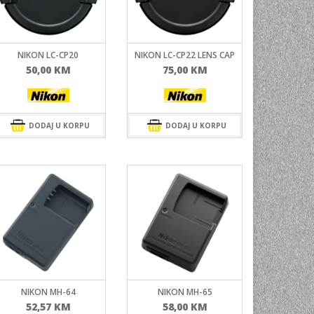
NI
TORA
NIKON LC-CP20
NIKON LC-CP22 LENS CAP
ENJE
50,00
KM
75,00
KM
DODAJ U KORPU
DODAJ U KORPU
NIKON MH-64
NIKON MH-65
52,57
KM
58,00
KM