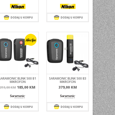
DODAJ U KORPU
DODAJ U KORPU
SARAMONIC BLINK 500 B1
SARAMONIC BLINK 500 B3
MIKROFON
MIKROFON
Izvorna
Trenutna
185,00
KM
379,00
KM
319,00
KM
cijena
cijena
bila
je:
je:
185,00 KM.
DODAJ U KORPU
319,00 KM.
DODAJ U KORPU