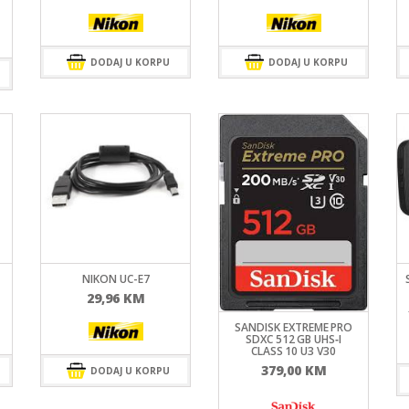
DODAJ U KORPU
DODAJ U KORPU
NIKON UC-E7
29,96
KM
SANDISK EXTREME PRO
SDXC 512 GB UHS‑I
CLASS 10 U3 V30
379,00
KM
DODAJ U KORPU