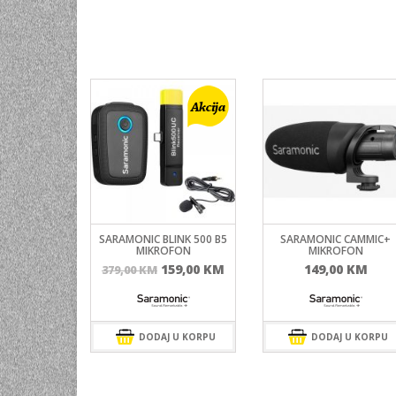
SARAMONIC BLINK 500 B5
SARAMONIC CAMMIC+
MIKROFON
MIKROFON
Izvorna
Trenutna
159,00
KM
149,00
KM
379,00
KM
cijena
cijena
bila
je:
je:
159,00 KM.
DODAJ U KORPU
379,00 KM.
DODAJ U KORPU