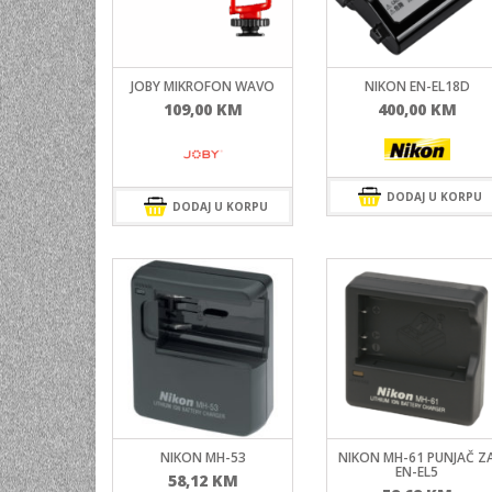
UNIVERZALNE BATERIJE
ODRŽAVANJE
JOBY MIKROFON WAVO
NIKON EN-EL18D
SPORTSKA OPTIKA
109,00
KM
400,00
KM
VIDEO KAMERE I OPREMA
MOBILNI UREĐAJI
DODAJ U KORPU
SOFTWARE
DODAJ U KORPU
NIKON MH-53
NIKON MH-61 PUNJAČ Z
EN-EL5
58,12
KM