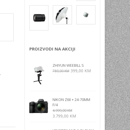
NI
TORA
ENJE
PROIZVODI NA AKCIJI
ZHIYUN WEEBILL S
Izvorna
Trenutna
399,00
KM
789,00
KM
,
cijena
cijena
bila
je:
je:
399,00 KM.
789,00 KM.
NIKON Z6II + 24-70MM
F/4
4.999,00
KM
Izvorna
Trenutna
3.799,00
KM
cijena
cijena
bila
je: