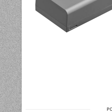
UNIVERZALNE BATERIJE
ODRŽAVANJE
SPORTSKA OPTIKA
VIDEO KAMERE I OPREMA
MOBILNI UREĐAJI
SOFTWARE
P