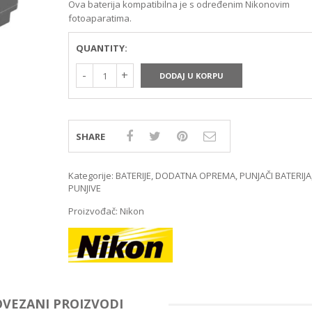
Ova baterija kompatibilna je s određenim Nikonovim
MIRRORLES TRAŽILA
DSLR GPS I MIKROFO
fotoaparatima.
MIRRORLES ADAPTERI
DSLR ADAPTERI
MIRRORLES REMENI ZA
DSLR TRAŽILA
NOŠENJE
QUANTITY:
DSLR ZAŠTITE MONI
DSLR REMENI ZA NOŠ
DODAJ U KORPU
DSLR KUČIŠTA
SHARE
Kategorije:
BATERIJE
,
DODATNA OPREMA
,
PUNJAČI BATERIJA
PUNJIVE
Proizvođač:
Nikon
OVEZANI PROIZVODI