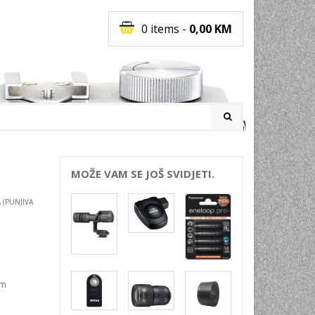
0 items
-
0,00
KM
I
MOŽE VAM SE JOŠ SVIDJETI.
 (PUNJIVA
RATI
I
E
PREMA
INSKI
im
POVI
JA