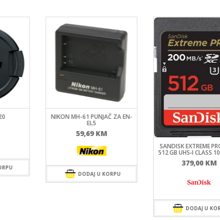
20
NIKON MH-61 PUNJAČ ZA EN-
EL5
59,69
KM
SANDISK EXTREME PR
512 GB UHS‑I CLASS 10
379,00
KM
ORPU
DODAJ U KORPU
DODAJ U KO