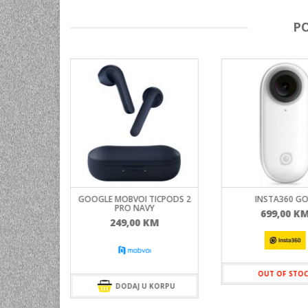
P
X P950
GOOGLE MOBVOI TICPODS 2
INSTA360 GO
PRO NAVY
KM
699,00
K
249,00
KM
 KORPU
OUT OF STO
DODAJ U KORPU