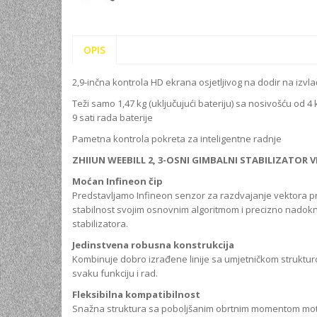
OPIS
2,9-inčna kontrola HD ekrana osjetljivog na dodir na izvla
Teži samo 1,47 kg (uključujući bateriju) sa nosivošću od 4 
9 sati rada baterije
Pametna kontrola pokreta za inteligentne radnje
ZHIIUN WEEBILL 2, 3-OSNI GIMBALNI STABILIZATOR V
Moćan Infineon čip
Predstavljamo Infineon senzor za razdvajanje vektora prek
stabilnost svojim osnovnim algoritmom i precizno nadoknad
stabilizatora.
Jedinstvena robusna konstrukcija
Kombinuje dobro izrađene linije sa umjetničkom strukturom
svaku funkciju i rad.
Fleksibilna kompatibilnost
Snažna struktura sa poboljšanim obrtnim momentom moto