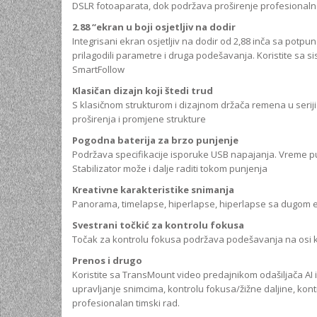
DSLR fotoaparata, dok podržava proširenje profesional
2.88 “ekran u boji osjetljiv na dodir
Integrisani ekran osjetljiv na dodir od 2,88 inča sa potpu
prilagodili parametre i druga podešavanja. Koristite sa s
SmartFollow
Klasičan dizajn koji štedi trud
S klasičnom strukturom i dizajnom držača remena u serij
proširenja i promjene strukture
Pogodna baterija za brzo punjenje
Podržava specifikacije isporuke USB napajanja. Vreme pun
Stabilizator može i dalje raditi tokom punjenja
Kreativne karakteristike snimanja
Panorama, timelapse, hiperlapse, hiperlapse sa dugom ek
Svestrani točkić za kontrolu fokusa
Točak za kontrolu fokusa podržava podešavanja na osi ko
Prenos i drugo
Koristite sa TransMount video predajnikom odašiljača AI 
upravljanje snimcima, kontrolu fokusa/žižne daljine, kon
profesionalan timski rad.