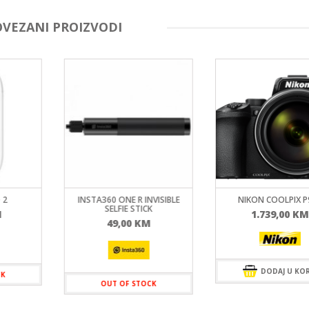
OVEZANI PROIZVODI
 2
INSTA360 ONE R INVISIBLE
NIKON COOLPIX P
SELFIE STICK
M
1.739,00
KM
49,00
KM
DODAJ U KO
CK
OUT OF STOCK