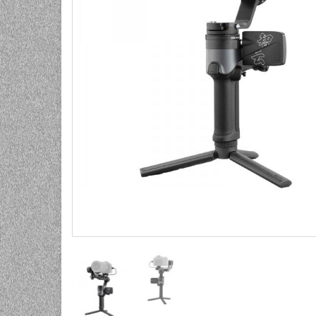
UNIVERZALNE BATERIJE
ODRŽAVANJE
SPORTSKA OPTIKA
VIDEO KAMERE I OPREMA
MOBILNI UREĐAJI
SOFTWARE