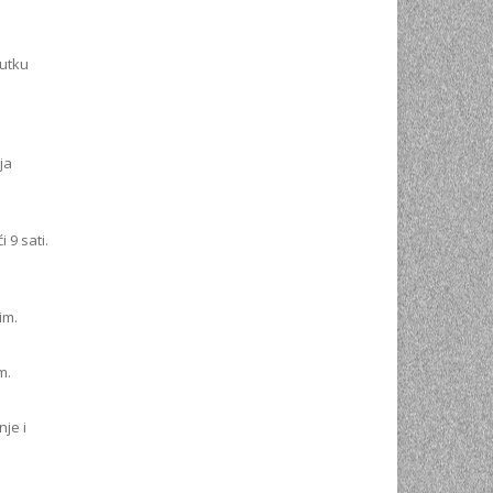
nutku
ja
 9 sati.
im.
m.
je i