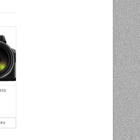
950
GOOGLE MOBVOI TICPODS 2
INSTA360 GO 2
PRO NAVY
699,00
KM
249,00
KM
RPU
OUT OF STOCK
DODAJ U KORPU