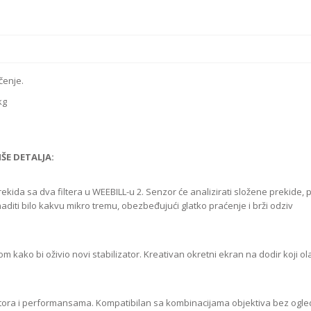
čenje.
kg
IŠE DETALJA:
ida sa dva filtera u WEEBILL-u 2. Senzor će analizirati složene prekide, p
iti bilo kakvu mikro tremu, obezbeđujući glatko praćenje i brži odziv
 kako bi oživio novi stabilizator. Kreativan okretni ekran na dodir koji o
ra i performansama. Kompatibilan sa kombinacijama objektiva bez ogled