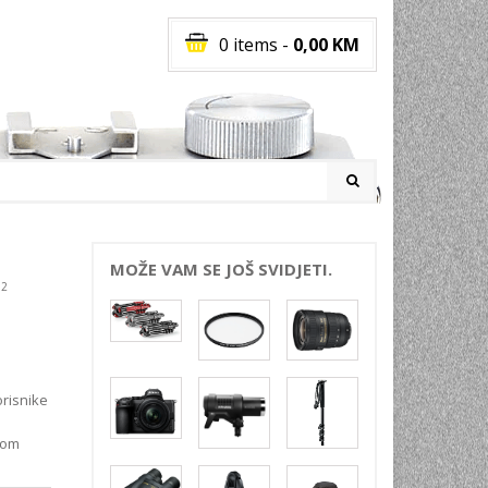
0 items
-
0,00
KM
I
MOŽE VAM SE JOŠ SVIDJETI.
 2
RATI
I
E
PREMA
orisnike
INSKI
vom
POVI
JA