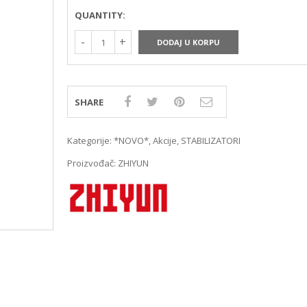
MIRRORLES TRAŽILA
DSLR GPS I MIKROFO
QUANTITY:
MIRRORLES ADAPTERI
DSLR ADAPTERI
MIRRORLES REMENI ZA
DSLR TRAŽILA
DODAJ U KORPU
NOŠENJE
DSLR ZAŠTITE MONI
DSLR REMENI ZA NOŠ
DSLR KUČIŠTA
SHARE
Kategorije:
*NOVO*
,
Akcije
,
STABILIZATORI
Proizvođač:
ZHIYUN