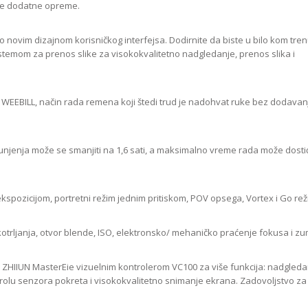
ne dodatne opreme.
no novim dizajnom korisničkog interfejsa. Dodirnite da biste u bilo kom tre
istemom za prenos slike za visokokvalitetno nadgledanje, prenos slika i
i WEEBILL, način rada remena koji štedi trud je nadohvat ruke bez dodavan
jenja može se smanjiti na 1,6 sati, a maksimalno vreme rada može dostići
spozicijom, portretni režim jednim pritiskom, POV opsega, Vortex i Go rež
trljanja, otvor blende, ISO, elektronsko/ mehaničko praćenje fokusa i zu
i ZHIIUN MasterEie vizuelnim kontrolerom VC100 za više funkcija: nadgledan
trolu senzora pokreta i visokokvalitetno snimanje ekrana. Zadovoljstvo za