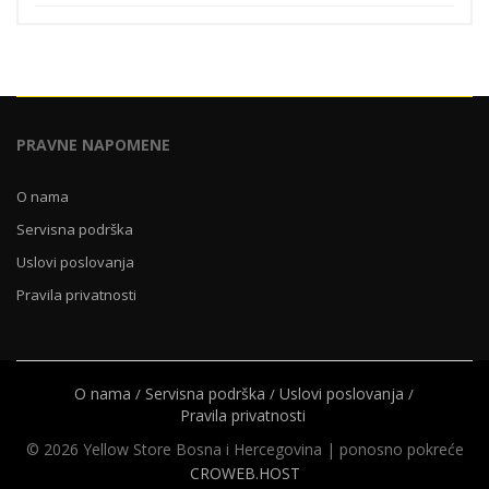
je:
779,00 KM.
1.299,00 KM.
PRAVNE NAPOMENE
O nama
Servisna podrška
Uslovi poslovanja
Pravila privatnosti
O nama
Servisna podrška
Uslovi poslovanja
Pravila privatnosti
© 2026 Yellow Store Bosna i Hercegovina | ponosno pokreće
CROWEB.HOST