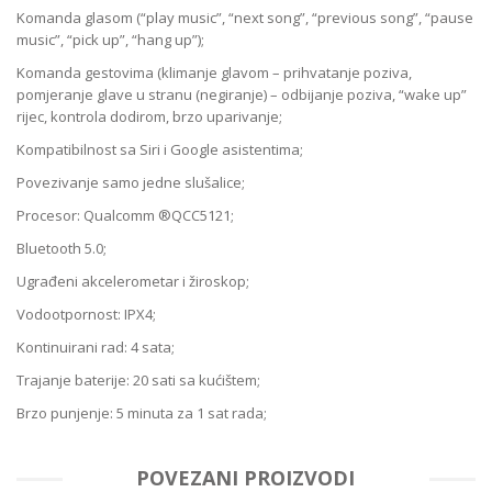
Komanda glasom (“play music”, “next song”, “previous song”, “pause
music”, “pick up”, “hang up”);
Komanda gestovima (klimanje glavom – prihvatanje poziva,
pomjeranje glave u stranu (negiranje) – odbijanje poziva, “wake up”
rijec, kontrola dodirom, brzo uparivanje;
Kompatibilnost sa Siri i Google asistentima;
Povezivanje samo jedne slušalice;
Procesor: Qualcomm ®QCC5121;
Bluetooth 5.0;
Ugrađeni akcelerometar i žiroskop;
Vodootpornost: IPX4;
Kontinuirani rad: 4 sata;
Trajanje baterije: 20 sati sa kućištem;
Brzo punjenje: 5 minuta za 1 sat rada;
POVEZANI PROIZVODI