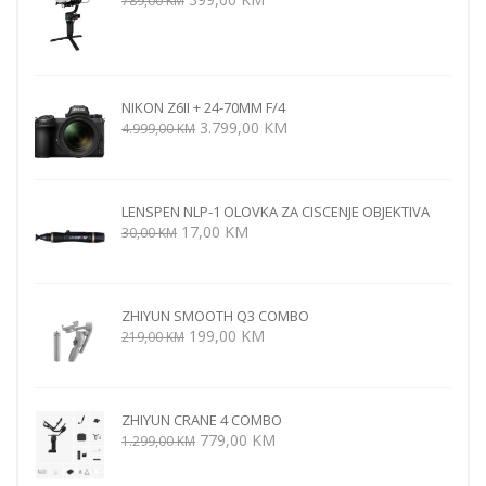
789,00
KM
cijena
cijena
bila
je:
je:
399,00 KM.
789,00 KM.
NIKON Z6II + 24-70MM F/4
Izvorna
Trenutna
3.799,00
KM
4.999,00
KM
cijena
cijena
bila
je:
je:
3.799,00 KM.
LENSPEN NLP-1 OLOVKA ZA CISCENJE OBJEKTIVA
4.999,00 KM.
Izvorna
Trenutna
17,00
KM
30,00
KM
cijena
cijena
bila
je:
je:
17,00 KM.
ZHIYUN SMOOTH Q3 COMBO
30,00 KM.
Izvorna
Trenutna
199,00
KM
219,00
KM
cijena
cijena
bila
je:
je:
199,00 KM.
ZHIYUN CRANE 4 COMBO
219,00 KM.
Izvorna
Trenutna
779,00
KM
1.299,00
KM
cijena
cijena
bila
je: