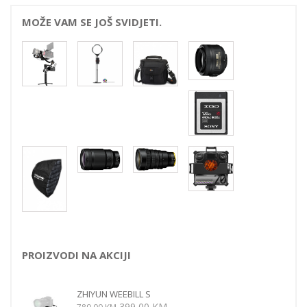
MOŽE VAM SE JOŠ SVIDJETI.
PROIZVODI NA AKCIJI
ZHIYUN WEEBILL S
Izvorna
Trenutna
399,00
KM