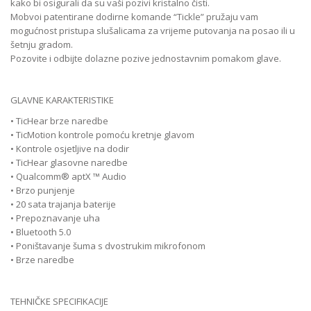
kako bi osigurali da su vaši pozivi kristalno čisti.
Mobvoi patentirane dodirne komande “Tickle” pružaju vam
mogućnost pristupa slušalicama za vrijeme putovanja na posao ili u
šetnju gradom.
Pozovite i odbijte dolazne pozive jednostavnim pomakom glave.
GLAVNE KARAKTERISTIKE
• TicHear brze naredbe
• TicMotion kontrole pomoću kretnje glavom
• Kontrole osjetljive na dodir
• TicHear glasovne naredbe
• Qualcomm® aptX ™ Audio
• Brzo punjenje
• 20 sata trajanja baterije
• Prepoznavanje uha
• Bluetooth 5.0
• Poništavanje šuma s dvostrukim mikrofonom
• Brze naredbe
TEHNIČKE SPECIFIKACIJE