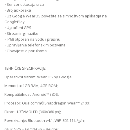
• Senzor otkucaja srca
• Brojač koraka
• Uz Google WearOS povežite se s mnoštvom aplikacija na
GooglePlay.
• Ugrađeni GPS
• Streaming muzike
• IP68 otporan na vodu i prašinu
• Upravljanje telefonskim pozivima
• Obavijesti o porukama
TEHNIČKE SPECIFIKACIJE:
Operativni sistem: Wear OS by Google;
Memorija: 1GB RAM, 4GB ROM;
Kompatibilnost: Android™ i iOS;
Procesor: Qualcomm®Snapdragon Wear™ 2100;
Ekran: 1.3˝AMOLED (360×360 px);
Povezivanje: Bluetooth v4.1, WiFi 802.11 b/g/n;
GPS: GPS + GLONASS + Beidou;