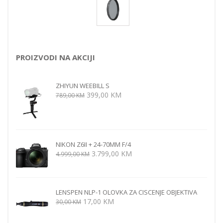
PROIZVODI NA AKCIJI
ZHIYUN WEEBILL S
Izvorna
Trenutna
399,00
KM
789,00
KM
cijena
cijena
bila
je:
je:
399,00 KM.
789,00 KM.
NIKON Z6II + 24-70MM F/4
Izvorna
Trenutna
3.799,00
KM
4.999,00
KM
cijena
cijena
bila
je:
je:
3.799,00 KM.
LENSPEN NLP-1 OLOVKA ZA CISCENJE OBJEKTIVA
4.999,00 KM.
Izvorna
Trenutna
17,00
KM
30,00
KM
cijena
cijena
bila
je: