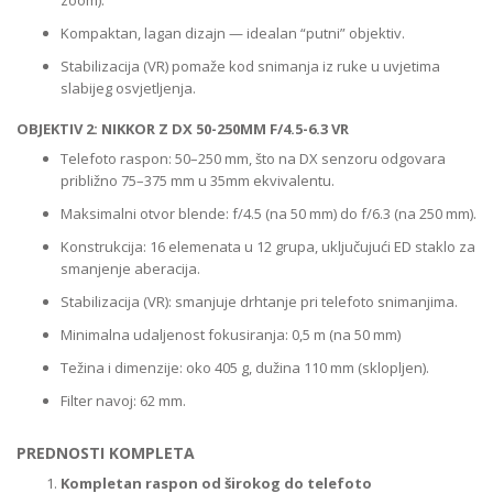
zoom).
Kompaktan, lagan dizajn — idealan “putni” objektiv.
Stabilizacija (VR) pomaže kod snimanja iz ruke u uvjetima
slabijeg osvjetljenja.
OBJEKTIV 2: NIKKOR Z DX 50-250MM F/4.5-6.3 VR
Telefoto raspon: 50–250 mm, što na DX senzoru odgovara
približno 75–375 mm u 35mm ekvivalentu.
Maksimalni otvor blende: f/4.5 (na 50 mm) do f/6.3 (na 250 mm).
Konstrukcija: 16 elemenata u 12 grupa, uključujući ED staklo za
smanjenje aberacija.
Stabilizacija (VR): smanjuje drhtanje pri telefoto snimanjima.
Minimalna udaljenost fokusiranja: 0,5 m (na 50 mm)
Težina i dimenzije: oko 405 g, dužina 110 mm (sklopljen).
Filter navoj: 62 mm.
PREDNOSTI KOMPLETA
Kompletan raspon od širokog do telefoto