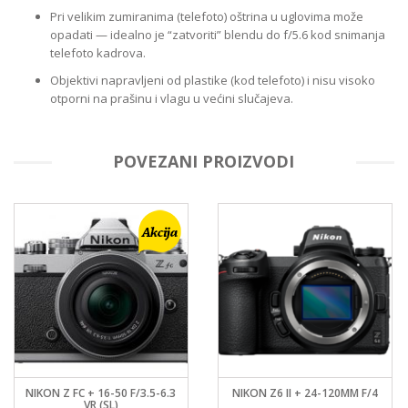
Pri velikim zumiranima (telefoto) oštrina u uglovima može
opadati — idealno je “zatvoriti” blendu do f/5.6 kod snimanja
telefoto kadrova.
Objektivi napravljeni od plastike (kod telefoto) i nisu visoko
otporni na prašinu i vlagu u većini slučajeva.
POVEZANI PROIZVODI
NIKON Z FC + 16-50 F/3.5-6.3
NIKON Z6 II + 24-120MM F/4
VR (SL)