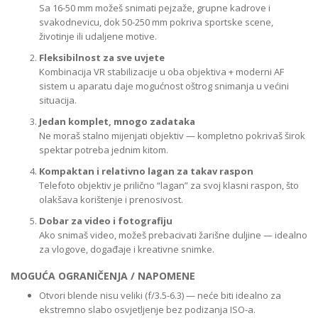
Sa 16-50 mm možeš snimati pejzaže, grupne kadrove i
svakodnevicu, dok 50-250 mm pokriva sportske scene,
životinje ili udaljene motive.
Fleksibilnost za sve uvjete
Kombinacija VR stabilizacije u oba objektiva + moderni AF
sistem u aparatu daje mogućnost oštrog snimanja u većini
situacija.
Jedan komplet, mnogo zadataka
Ne moraš stalno mijenjati objektiv — kompletno pokrivaš širok
spektar potreba jednim kitom.
Kompaktan i relativno lagan za takav raspon
Telefoto objektiv je prilično “lagan” za svoj klasni raspon, što
olakšava korištenje i prenosivost.
Dobar za video i fotografiju
Ako snimaš video, možeš prebacivati žarišne duljine — idealno
za vlogove, događaje i kreativne snimke.
MOGUĆA OGRANIČENJA / NAPOMENE
Otvori blende nisu veliki (f/3.5-6.3) — neće biti idealno za
ekstremno slabo osvjetljenje bez podizanja ISO-a.