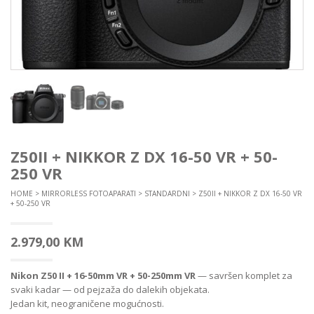
Z50II + NIKKOR Z DX 16-50 VR + 50-
250 VR
HOME
>
MIRRORLESS FOTOAPARATI
>
STANDARDNI
> Z50II + NIKKOR Z DX 16-50 VR
+ 50-250 VR
2.979,00
KM
Nikon Z50 II + 16-50mm VR + 50-250mm VR
— savršen komplet za
svaki kadar — od pejzaža do dalekih objekata.
Jedan kit, neograničene mogućnosti.