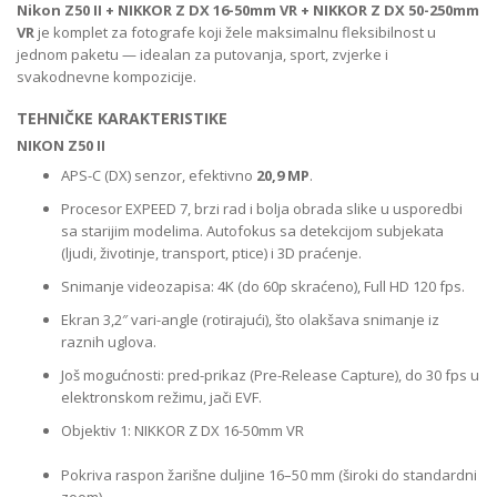
Nikon Z50 II + NIKKOR Z DX 16-50mm VR + NIKKOR Z DX 50-250mm
VR
je komplet za fotografe koji žele maksimalnu fleksibilnost u
jednom paketu — idealan za putovanja, sport, zvjerke i
svakodnevne kompozicije.
TEHNIČKE KARAKTERISTIKE
NIKON Z50 II
APS-C (DX) senzor, efektivno
20,9 MP
.
Procesor EXPEED 7, brzi rad i bolja obrada slike u usporedbi
sa starijim modelima. Autofokus sa detekcijom subjekata
(ljudi, životinje, transport, ptice) i 3D praćenje.
Snimanje videozapisa: 4K (do 60p skraćeno), Full HD 120 fps.
Ekran 3,2″ vari-angle (rotirajući), što olakšava snimanje iz
raznih uglova.
Još mogućnosti: pred-prikaz (Pre-Release Capture), do 30 fps u
elektronskom režimu, jači EVF.
Objektiv 1: NIKKOR Z DX 16-50mm VR
Pokriva raspon žarišne duljine 16–50 mm (široki do standardni