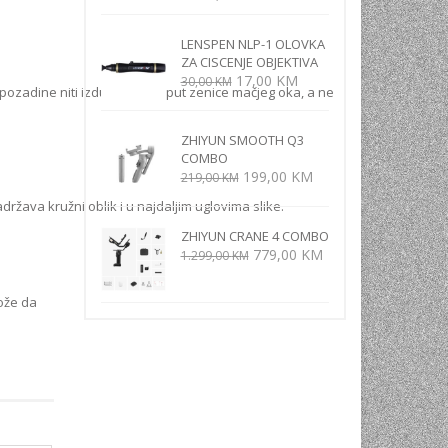
cijena
cijena
bila
je:
LENSPEN NLP-1 OLOVKA
je:
3.799,00 KM.
ZA CISCENJE OBJEKTIVA
4.999,00 KM.
Izvorna
Trenutna
17,00
KM
30,00
KM
ozadine niti izduženog, poput zenice mačjeg oka, a ne
cijena
cijena
bila
je:
je:
17,00 KM.
ZHIYUN SMOOTH Q3
COMBO
30,00 KM.
Izvorna
Trenutna
199,00
KM
219,00
KM
cijena
cijena
ržava kružni oblik i u najdaljim uglovima slike.
bila
je:
je:
199,00 KM.
ZHIYUN CRANE 4 COMBO
Izvorna
Trenutna
779,00
KM
219,00 KM.
1.299,00
KM
cijena
cijena
bila
je:
može da
je:
779,00 KM.
1.299,00 KM.