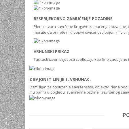
BESPRIJEKORNO ZAMUĆENJE POZADINE
Plena stvara savršene krugove zamućenja pozadine, ča
morate da brinete ni o pojavi oivičenosti bojom ni o vinj
VRHUNSKI PRIKAZ
Tačkasti izvori svjetlosti svetlucaju kao fino zaobljen
Z BAJONET LINIJE S. VRHUNAC.
Osmišljen za postizanje savršenstva, objektiv Plena podiž
mu parira u pogledu izvanredne oštrine i savršenog zam
P