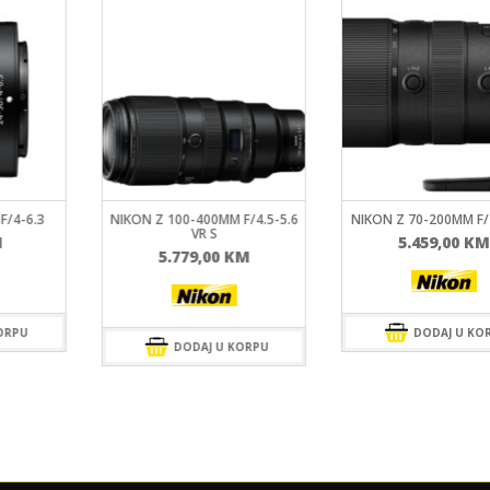
F/4-6.3
NIKON Z 100-400MM F/4.5-5.6
NIKON Z 70-200MM F/2
VR S
M
5.459,00
KM
5.779,00
KM
ORPU
DODAJ U KO
DODAJ U KORPU