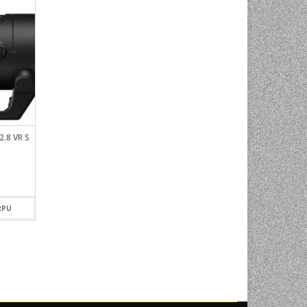
.8 VR S
NIKON Z 14-30MM F/4 S
NIKON Z 24-50MM F/4
2.799,00
KM
959,00
KM
RPU
DODAJ U KORPU
DODAJ U KOR