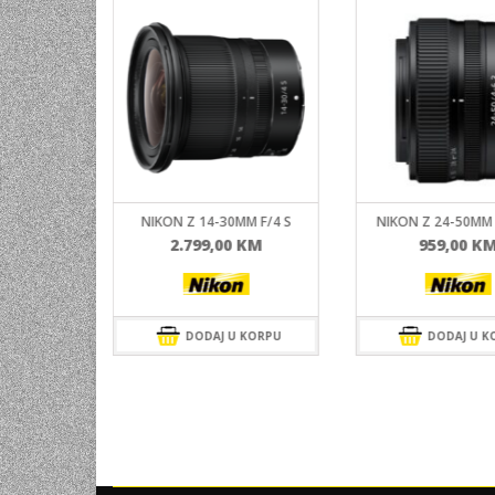
F/2.8 VR S
NIKON Z 14-30MM F/4 S
NIKON Z 24-50MM 
KM
2.799,00
KM
959,00
K
 KORPU
DODAJ U KORPU
DODAJ U K