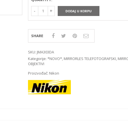
MIRRORLES TRAŽILA
DSLR GPS I MIKROFO
MIRRORLES ADAPTERI
DSLR ADAPTERI
DODAJ U KORPU
MIRRORLES REMENI ZA
DSLR TRAŽILA
NOŠENJE
DSLR ZAŠTITE MONI
DSLR REMENI ZA NOŠ
DSLR KUČIŠTA
SHARE
SKU:
JMA303DA
Kategorije:
*NOVO*
,
MIRRORLES TELEFOTOGRAFSKI
,
MIRR
OBJEKTIVI
Proizvođač:
Nikon