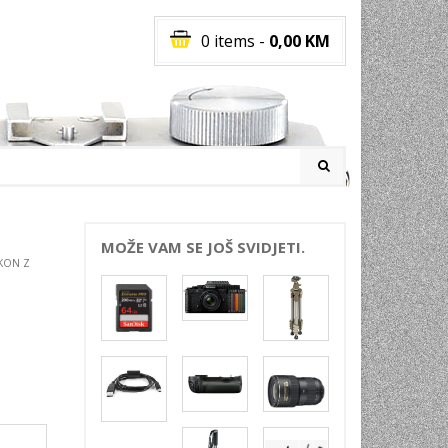
0 items
-
0,00
KM
I
MOŽE VAM SE JOŠ SVIDJETI.
KON Z
RATI
I
E
PREMA
INSKI
POVI
JA