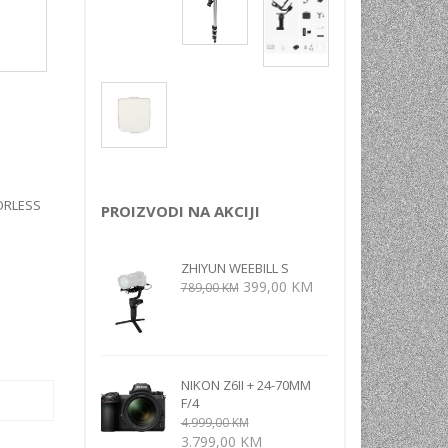
NI
TORA
ENJE
ORLESS
PROIZVODI NA AKCIJI
ZHIYUN WEEBILL S
Izvorna
Trenutna
399,00
KM
789,00
KM
cijena
cijena
bila
je:
je:
399,00 KM.
789,00 KM.
NIKON Z6II + 24-70MM
F/4
4.999,00
KM
Izvorna
Trenutna
3.799,00
KM