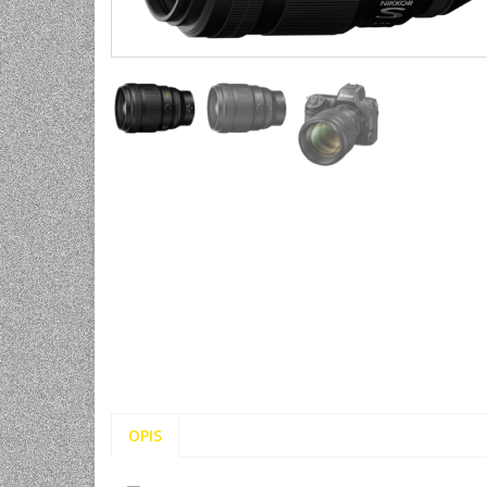
UNIVERZALNE BATERIJE
ODRŽAVANJE
SPORTSKA OPTIKA
VIDEO KAMERE I OPREMA
MOBILNI UREĐAJI
SOFTWARE
OPIS