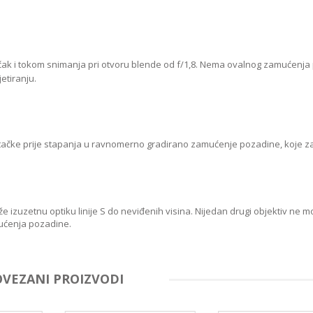
k i tokom snimanja pri otvoru blende od f/1,8. Nema ovalnog zamućenja p
etiranju.
e tačke prije stapanja u ravnomerno gradirano zamućenje pozadine, koje zad
e izuzetnu optiku linije S do neviđenih visina. Nijedan drugi objektiv ne 
ućenja pozadine.
OVEZANI PROIZVODI