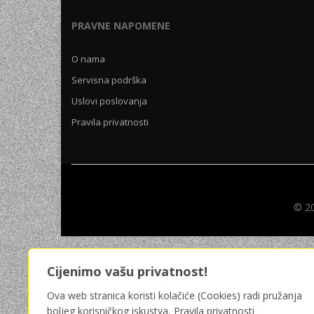
UNIVERZALNE BATERIJE
PRAVNE NAPOMENE
ODRŽAVANJE
O nama
SPORTSKA OPTIKA
Servisna podrška
VIDEO KAMERE I OPREMA
Uslovi poslovanja
MOBILNI UREĐAJI
Pravila privatnosti
SOFTWARE
© 20
Cijenimo vašu privatnost!
Ova web stranica koristi kolačiće (Cookies) radi pružanja
boljeg korisničkog iskustva.
Pravila privatnosti