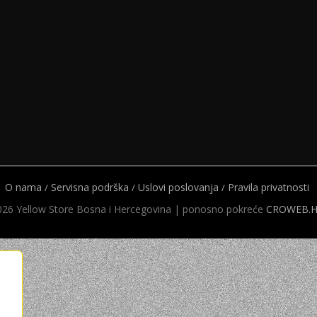
MIRRORLES TRAŽILA
DSLR GPS I MIKROFO
MIRRORLES ADAPTERI
DSLR ADAPTERI
MIRRORLES REMENI ZA
DSLR TRAŽILA
NOŠENJE
DSLR ZAŠTITE MONI
DSLR REMENI ZA NOŠ
DSLR KUČIŠTA
O nama
Servisna podrška
Uslovi poslovanja
Pravila privatnosti
26 Yellow Store Bosna i Hercegovina | ponosno pokreće
CROWEB.