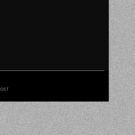
NI
TORA
ENJE
HOST