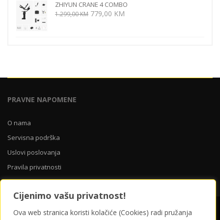
ZHIYUN CRANE 4 COMBO
219,00 KM.
Izvorna
Trenutna
779,00
KM
1.299,00
KM
cijena
cijena
bila
je:
je:
779,00 KM.
1.299,00 KM.
PRAVNE NAPOMENE
O nama
Servisna podrška
Uslovi poslovanja
Pravila privatnosti
Cijenimo vašu privatnost!
O nama
Servisna podrška
Uslovi poslovanja
Ova web stranica koristi kolačiće (Cookies) radi pružanja