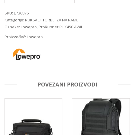
SKU:
LP36876
Kategorije:
RUKSACI
,
TORBE
,
ZA NA RAME
Oznake:
Lowepro
,
ProRunner RL X450 AWII
Proizvođač:
Lowepro
POVEZANI PROIZVODI