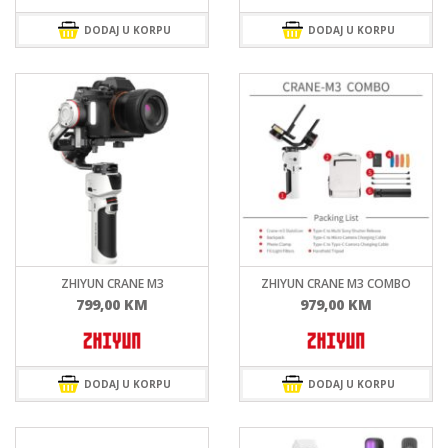
je:
779,00 KM.
je:
299,0
1.299,00 KM.
399,00 KM.
DODAJ U KORPU
DODAJ U KORPU
ZHIYUN CRANE M3
ZHIYUN CRANE M3 COMBO
799,00
KM
979,00
KM
DODAJ U KORPU
DODAJ U KORPU