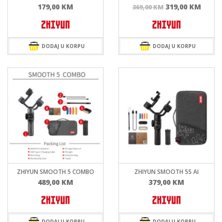
Izvorna
Tren
179,00
KM
319,00
KM
369,00
KM
cijena
cijen
bila
je:
je:
319,0
369,00 KM.
DODAJ U KORPU
DODAJ U KORPU
ZHIYUN SMOOTH 5 COMBO
ZHIYUN SMOOTH 5S AI
489,00
KM
379,00
KM
DODAJ U KORPU
DODAJ U KORPU