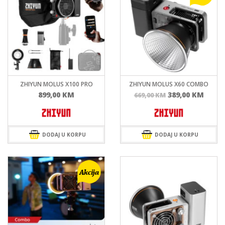
ZHIYUN MOLUS X100 PRO
ZHIYUN MOLUS X60 COMBO
Izvorna
Tren
899,00
KM
389,00
KM
669,00
KM
cijena
cijen
bila
je:
je:
389,0
669,00 KM.
DODAJ U KORPU
DODAJ U KORPU