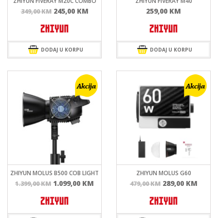
ZHIYUN FIVERAY M20C COMBO
ZHIYUN FIVERAY M40
Izvorna
Trenutna
245,00
KM
259,00
KM
349,00
KM
cijena
cijena
bila
je:
je:
245,00 KM.
349,00 KM.
DODAJ U KORPU
DODAJ U KORPU
ZHIYUN MOLUS B500 COB LIGHT
ZHIYUN MOLUS G60
Izvorna
Trenutna
Izvorna
Tren
1.099,00
KM
289,00
KM
1.399,00
KM
479,00
KM
cijena
cijena
cijena
cijen
bila
je:
bila
je:
je:
1.099,00 KM.
je:
289,0