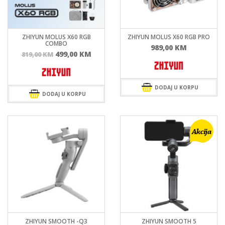
ZHIYUN MOLUS X60 RGB
ZHIYUN MOLUS X60 RGB PRO
COMBO
989,00
KM
Izvorna
Trenutna
499,00
KM
819,00
KM
cijena
cijena
bila
je:
je:
499,00 KM.
DODAJ U KORPU
819,00 KM.
DODAJ U KORPU
ZHIYUN SMOOTH -Q3
ZHIYUN SMOOTH 5