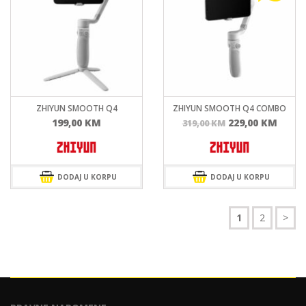
ZHIYUN SMOOTH Q4
ZHIYUN SMOOTH Q4 COMBO
Izvorna
Tren
199,00
KM
229,00
KM
319,00
KM
cijena
cijen
bila
je:
je:
229,0
319,00 KM.
DODAJ U KORPU
DODAJ U KORPU
1
2
>