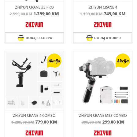
ZHIYUN CRANE 3S PRO
ZHIYUN CRANE 4
Izvorna
Trenutna
Izvorna
Tren
1.399,00
KM
749,00
KM
2.599,00
KM
1.199,00
KM
cijena
cijena
cijena
cije
bila
je:
bila
je:
je:
1.399,00 KM.
je:
749,0
2.599,00 KM.
1.199,00 KM.
DODAJ U KORPU
DODAJ U KORPU
ZHIYUN CRANE 4 COMBO
ZHIYUN CRANE M2S COMBO
Izvorna
Trenutna
Izvorna
Tren
779,00
KM
299,00
KM
1.299,00
KM
399,00
KM
cijena
cijena
cijena
cijen
bila
je:
bila
je: