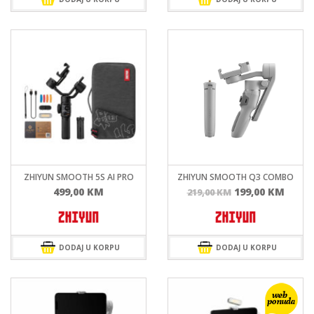
ZHIYUN SMOOTH 5S AI PRO
ZHIYUN SMOOTH Q3 COMBO
Izvorna
Tren
499,00
KM
199,00
KM
219,00
KM
cijena
cijen
bila
je:
je:
199,0
219,00 KM.
DODAJ U KORPU
DODAJ U KORPU