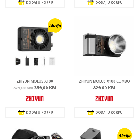
1.399,00 KM.
479,00 KM.
DODAJ U KORPU
DODAJ U KORPU
ZHIYUN MOLUS X100
ZHIYUN MOLUS X100 COMBO
Izvorna
Trenutna
359,00
KM
829,00
KM
579,00
KM
cijena
cijena
bila
je:
je:
359,00 KM.
579,00 KM.
DODAJ U KORPU
DODAJ U KORPU