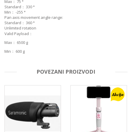
Max：
75
°
Standard：
330
°
Min：
-255
°
Pan axis movement angle range:
Standard：
360
°
Unlimited rotation
Valid Payload：
Max：
6500
g
Min：
600
g
POVEZANI PROIZVODI