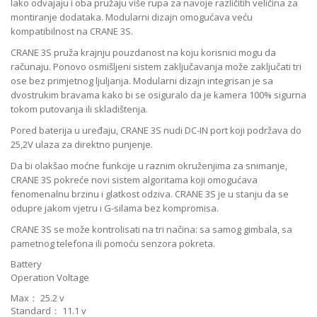
lako odvajaju i oba pružaju više rupa za navoje različitih veličina za
montiranje dodataka. Modularni dizajn omogućava veću
kompatibilnost na CRANE 3S.
CRANE 3S pruža krajnju pouzdanost na koju korisnici mogu da
računaju. Ponovo osmišljeni sistem zaključavanja može zaključati tri
ose bez primjetnog ljuljanja. Modularni dizajn integrisan je sa
dvostrukim bravama kako bi se osiguralo da je kamera 100% sigurna
tokom putovanja ili skladištenja.
Pored baterija u uređaju, CRANE 3S nudi DC-IN port koji podržava do
25,2V ulaza za direktno punjenje.
Da bi olakšao moćne funkcije u raznim okruženjima za snimanje,
CRANE 3S pokreće novi sistem algoritama koji omogućava
fenomenalnu brzinu i glatkost odziva. CRANE 3S je u stanju da se
odupre jakom vjetru i G-silama bez kompromisa.
CRANE 3S se može kontrolisati na tri načina: sa samog gimbala, sa
pametnog telefona ili pomoću senzora pokreta.
Battery
Operation Voltage
Max：
25.2
v
Standard：
11.1
v