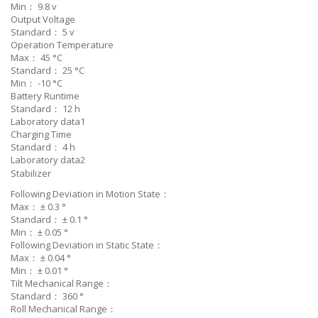
Min：
9.8
v
Output Voltage
Standard：
5
v
Operation Temperature
Max：
45
°C
Standard：
25
°C
Min：
-10
°C
Battery Runtime
Standard：
12
h
Laboratory data1
Charging Time
Standard：
4
h
Laboratory data2
Stabilizer
Following Deviation in Motion State：
Max：
±
0.3
°
Standard：
±
0.1
°
Min：
±
0.05
°
Following Deviation in Static State：
Max：
±
0.04
°
Min：
±
0.01
°
Tilt Mechanical Range：
Standard：
360
°
Roll Mechanical Range：