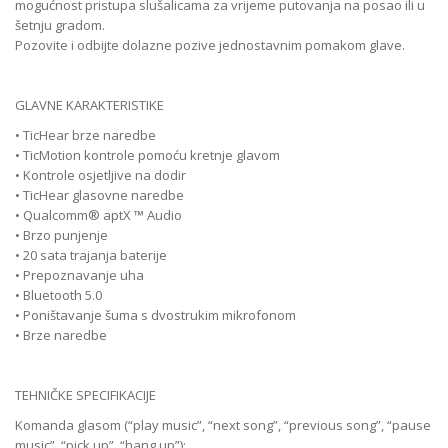
mogućnost pristupa slušalicama za vrijeme putovanja na posao ili u
šetnju gradom.
Pozovite i odbijte dolazne pozive jednostavnim pomakom glave.
GLAVNE KARAKTERISTIKE
• TicHear brze naredbe
• TicMotion kontrole pomoću kretnje glavom
• Kontrole osjetljive na dodir
• TicHear glasovne naredbe
• Qualcomm® aptX ™ Audio
• Brzo punjenje
• 20 sata trajanja baterije
• Prepoznavanje uha
• Bluetooth 5.0
• Poništavanje šuma s dvostrukim mikrofonom
• Brze naredbe
TEHNIČKE SPECIFIKACIJE
Komanda glasom (“play music”, “next song”, “previous song”, “pause
music”, “pick up”, “hang up”);