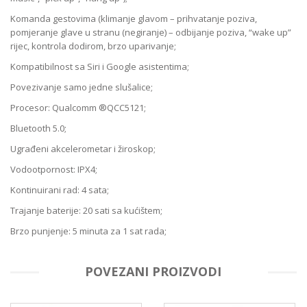
Komanda gestovima (klimanje glavom – prihvatanje poziva,
pomjeranje glave u stranu (negiranje) – odbijanje poziva, “wake up”
rijec, kontrola dodirom, brzo uparivanje;
Kompatibilnost sa Siri i Google asistentima;
Povezivanje samo jedne slušalice;
Procesor: Qualcomm ®QCC5121;
Bluetooth 5.0;
Ugrađeni akcelerometar i žiroskop;
Vodootpornost: IPX4;
Kontinuirani rad: 4 sata;
Trajanje baterije: 20 sati sa kućištem;
Brzo punjenje: 5 minuta za 1 sat rada;
POVEZANI PROIZVODI