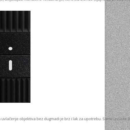
vlačenje objektiva bez dugmadi je brz i lak za upotrebu. Samo izvucite ili 