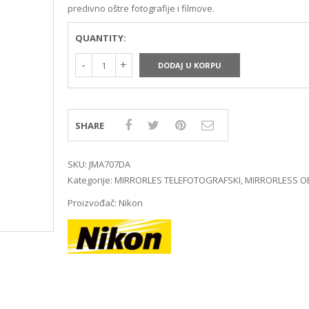
MIRRORLES TRAŽILA
DSLR GPS I MIKROFO
predivno oštre fotografije i filmove.
MIRRORLES ADAPTERI
DSLR ADAPTERI
MIRRORLES REMENI ZA
DSLR TRAŽILA
QUANTITY:
NOŠENJE
DSLR ZAŠTITE MONI
DODAJ U KORPU
DSLR REMENI ZA NOŠ
DSLR KUČIŠTA
SHARE
SKU:
JMA707DA
Kategorije:
MIRRORLES TELEFOTOGRAFSKI
,
MIRRORLESS OB
Proizvođač:
Nikon