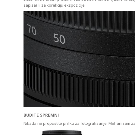
zapisa) ili za korekciju ekspozicije.
BUDITE SPREMNI
Nikada ne propustite priliku za fotografisanje. Mehanizam za u