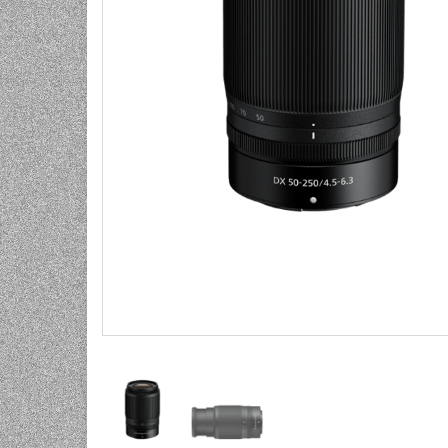
UNIVERZALNE BATERIJE
ODRŽAVANJE
SPORTSKA OPTIKA
VIDEO KAMERE I OPREMA
MOBILNI UREĐAJI
SOFTWARE