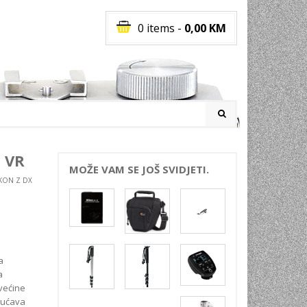
0 items
-
0,00
KM
I
 VR
MOŽE VAM SE JOŠ SVIDJETI.
KON Z DX
RATI
I
E
PREMA
INSKI
a
a
POVI
većine
JA
gućava