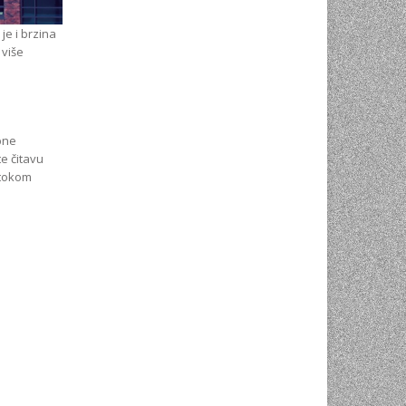
e i brzina
 više
pne
e čitavu
 tokom