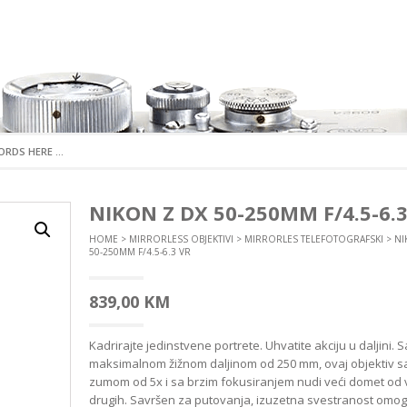
I FOTOAPARATI
S OBJEKTIVI
KTNE FOTOAPARATE
ATA
ON CONTROL
MIRRORLESS FOTOAPARATI
DX OBJEKTIVI
DSLR FOTOAPARAT
FX OBJEKTIVI
NIKON Z DX 50-250MM F/4.5-6.3
ARTICE
RUKA
BLICEVE
ORI
NI
 ŠIROKOUGAONI
STANDARDNI
DX ŠIROKOUGAONI
DX FOTOAPARATI
FX ŠIROKOUGAONI
HOME
>
MIRRORLESS OBJEKTIVI
>
MIRRORLES TELEFOTOGRAFSKI
> NI
E
E
TA
KAMERE
TNA OPREMA
OM
 NORMALNI
NAPREDNI
DX NORMALNI
FX FOTOAPARATI
FX NORMALNI
50-250MM F/4.5-6.3 VR
CE
E
RASVJETA
TERIJA
RI
 SPORTSKE KAMERE
ER
AVANTURISTIČKI
DX TELEFOTOGRAFSKI
ANALOGNI FOTOAPA
FX TELEFOTOGRAFSK
RAFSKI
 DODATNA OPREMA
RE
DX POSEBNE NAMJENE
FX POSEBNE NAMJEN
839,00
KM
 POSEBNE NAMJENE
OPREMA
MIRRORLES DODATNA
DSLR DODATNA O
DX TELEKONVERTERI
FX TELEKONVERTERI
OPREMA
 TELEKONVERTERI
 SISTEMI
DX SJENILA
FX SJENILA
DSLR KABLOVI I DALJ
SJENILA
Kadrirajte jedinstvene portrete. Uhvatite akciju u daljini. S
MIRRORLES KABLOVI
OKIDAČI
DX POKLOPCI
FX POKLOPCI
ERIJA
maksimalnom žižnom daljinom od 250 mm, ovaj objektiv s
 POKLOPCI
MIRRORLES BATERIJE I GRIPOVI
DSLR BATERIJE I GRI
zumom od 5x i sa brzim fokusiranjem nudi veći domet od 
MIRRORLES PUNJAČI BATERIJA
DSLR PUNJAČI BATERI
drugih. Savršen za putovanja, izuzetna svestranost omo