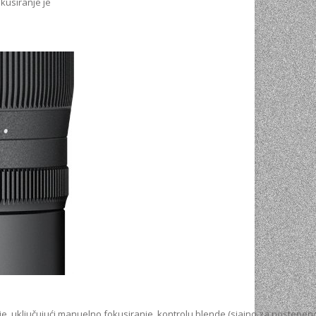
kusiranje je
cije, uključujući manuelno fokusiranje, kontrolu blende (sjajno za postep