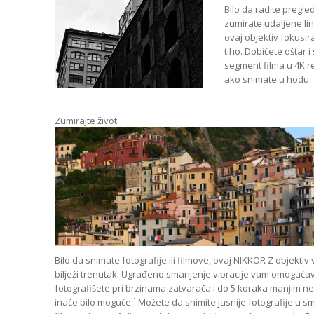
Bilo da radite pregled
zumirate udaljene lin
ovaj objektiv fokusi
tiho. Dobićete oštar i
segment filma u 4K rez
ako snimate u hodu.
Zumirajte život
Bilo da snimate fotografije ili filmove, ovaj NIKKOR Z objektiv
bilježi trenutak. Ugrađeno smanjenje vibracije vam omoguća
fotografišete pri brzinama zatvarača i do 5 koraka manjim ne
inače bilo moguće.¹ Možete da snimite jasnije fotografije u smi