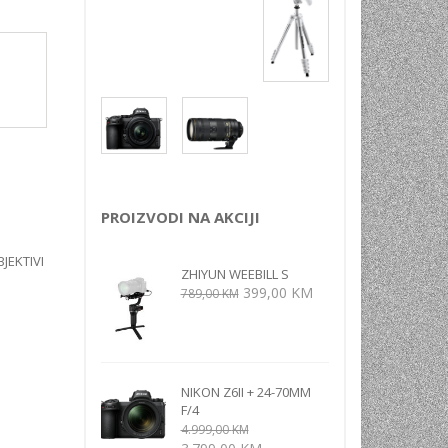
NI
TORA
ENJE
PROIZVODI NA AKCIJI
JEKTIVI
ZHIYUN WEEBILL S
Izvorna
Trenutna
399,00
KM
789,00
KM
cijena
cijena
bila
je:
je:
399,00 KM.
789,00 KM.
NIKON Z6II + 24-70MM
F/4
4.999,00
KM
Izvorna
Trenutna