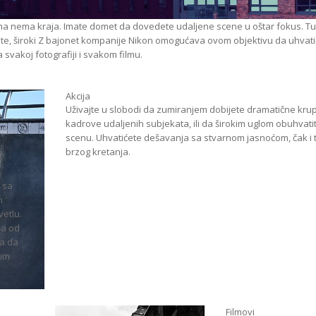
 nema kraja. Imate domet da dovedete udaljene scene u oštar fokus. Tu j
ate, široki Z bajonet kompanije Nikon omogućava ovom objektivu da uhvati
na svakoj fotografiji i svakom filmu.
Akcija
Uživajte u slobodi da zumiranjem dobijete dramatične kru
kadrove udaljenih subjekata, ili da širokim uglom obuhvatit
scenu. Uhvatićete dešavanja sa stvarnom jasnoćom, čak i
brzog kretanja.
 sa
m
vetlu.
sa od
a da
žim
Filmovi