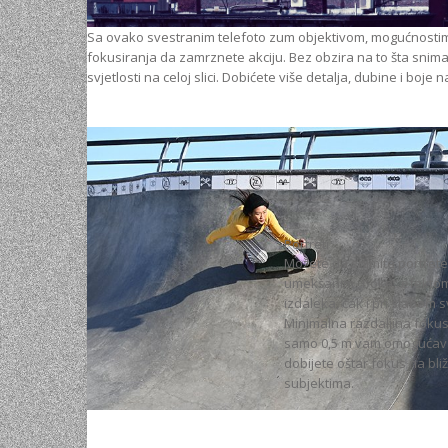
Sa ovako svestranim telefoto zum objektivom, mogućnostima
fokusiranja da zamrznete akciju. Bez obzira na to šta snim
svjetlosti na celoj slici. Dobićete više detalja, dubine i boje 
Portreti
Možete da snimite portrete
umekšanim „boke“ efekto
izdaleka, čak i pri slabom s
Minimalna razdaljina foku
samo 0,5 m vam omogućav
dobijete oštar fokus na bli
subjektima.