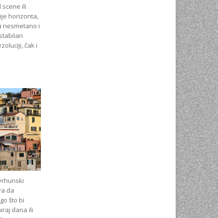
 scene ili
ije horizonta,
ra nesmetano i
 stabilan
oluciji, čak i
 vrhunski
va da
go što bi
raj dana ili