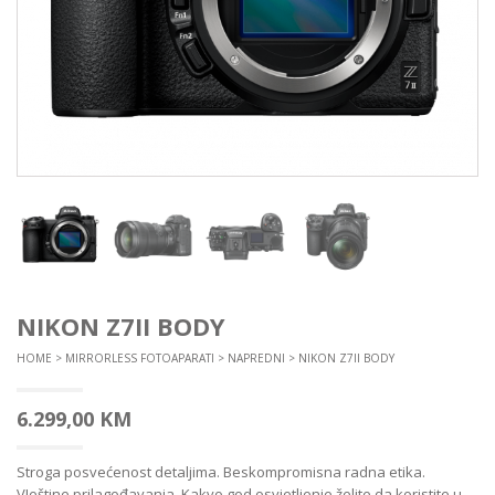
NIKON Z7II BODY
HOME
>
MIRRORLESS FOTOAPARATI
>
NAPREDNI
> NIKON Z7II BODY
6.299,00
KM
Stroga posvećenost detaljima. Beskompromisna radna etika.
VJeštine prilagođavanja. Kakvo god osvjetljenje želite da koristite u