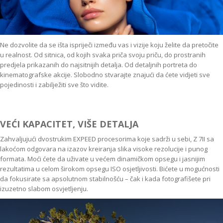
Ne dozvolite da se išta ispriječi između vas i vizije koju želite da pretočite
u realnost. Od sitnica, od kojih svaka priča svoju priču, do prostranih
predjela prikazanih do najsitnijih detalja. Od detaljnih portreta do
kinematografske akcije. Slobodno stvarajte znajući da ćete vidjeti sve
pojedinosti i zabilježiti sve što vidite.
VEĆI KAPACITET, VIŠE DETALJA
Zahvaljujući dvostrukim EXPEED procesorima koje sadrži u sebi, Z 7II sa
lakoćom odgovara na izazov kreiranja slika visoke rezolucije i punog
formata. Moći ćete da uživate u većem dinamičkom opsegu i jasnijim
rezultatima u celom širokom opsegu ISO osjetljivosti. Bićete u mogućnosti
da fokusirate sa apsolutnom stabilnošću – čak i kada fotografišete pri
izuzetno slabom osvjetljenju.