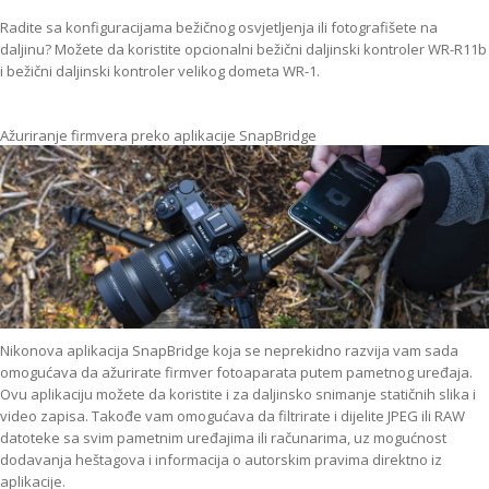
Radite sa konfiguracijama bežičnog osvjetljenja ili fotografišete na
daljinu? Možete da koristite opcionalni bežični daljinski kontroler WR-R11b
i bežični daljinski kontroler velikog dometa WR-1.
Ažuriranje firmvera preko aplikacije SnapBridge
Nikonova aplikacija SnapBridge koja se neprekidno razvija vam sada
omogućava da ažurirate firmver fotoaparata putem pametnog uređaja.
Ovu aplikaciju možete da koristite i za daljinsko snimanje statičnih slika i
video zapisa. Takođe vam omogućava da filtrirate i dijelite JPEG ili RAW
datoteke sa svim pametnim uređajima ili računarima, uz mogućnost
dodavanja heštagova i informacija o autorskim pravima direktno iz
aplikacije.