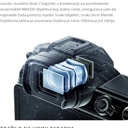
razvila. Izuzetno širok Z bajonet, u kombinaciji sa asortimanom
izvanrednih NIKKOR objektiva koji stalno raste, omogućava vam da
napravite čuda pomoću svjetla. Svaki objektiv, svaki otvor blende.
Svjetlosna jačina je povećana. Dubina je veća. Oštrina je još oštrija.