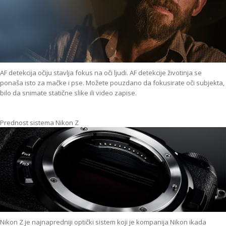
AF detekcija očiju stavlja fokus na oči ljudi. AF detekcije životinja se
ponaša isto za mačke i pse. Možete pouzdano da fokusirate oči subjekta,
bilo da snimate statične slike ili video zapise.
Prednost sistema Nikon Z
Nikon Z je najnapredniji optički sistem koji je kompanija Nikon ikada