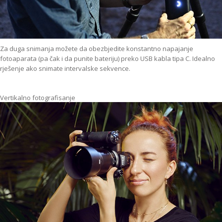
Za duga snimanja možete da obezbjedite konstantno napajanje
fotoaparata (pa čak i da punite bateriju) preko USB kabla tipa C. Idealno
rješenje ako snimate intervalske sekvence.
Vertikalno fotografisanje