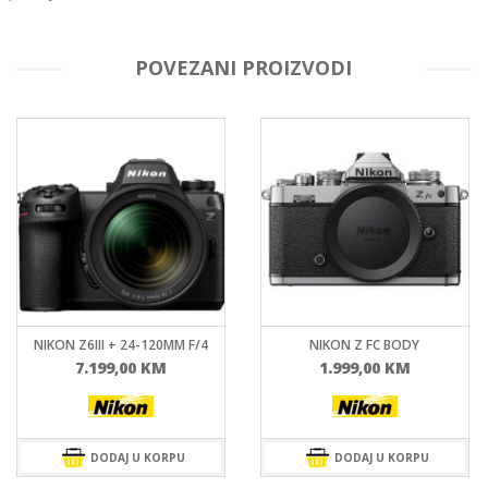
POVEZANI PROIZVODI
NIKON Z FC BODY
NIKON Z F + 24-70MM F/4
1.999,00
KM
5.899,00
KM
DODAJ U KORPU
DODAJ U KORPU