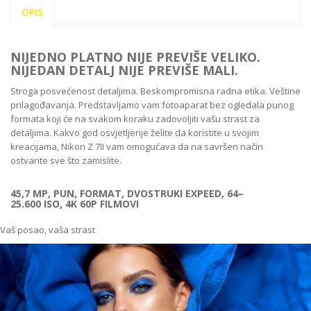
OPIS
NIJEDNO PLATNO NIJE PREVIŠE VELIKO.
NIJEDAN DETALJ NIJE PREVIŠE MALI.
Stroga posvećenost detaljima. Beskompromisna radna etika. Veštine
prilagođavanja. Predstavljamo vam fotoaparat bez ogledala punog
formata koji će na svakom koraku zadovoljiti vašu strast za
detaljima. Kakvo god osvjetljenje želite da koristite u svojim
kreacijama, Nikon Z 7II vam omogućava da na savršen način
ostvarite sve što zamislite.
45,7 MP, PUN, FORMAT, DVOSTRUKI EXPEED, 64–
25.600 ISO, 4K 60P FILMOVI
Vaš posao, vaša strast