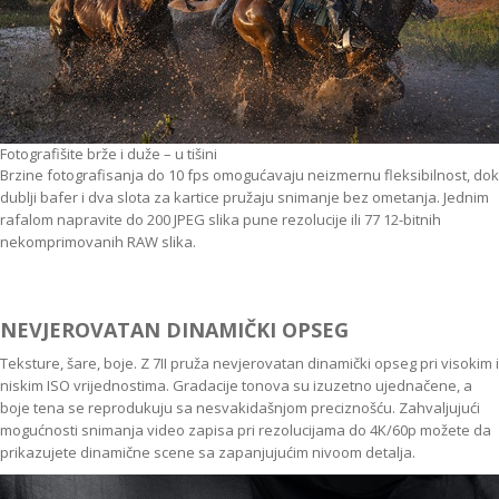
Fotografišite brže i duže – u tišini
Brzine fotografisanja do 10 fps omogućavaju neizmernu fleksibilnost, dok
dublji bafer i dva slota za kartice pružaju snimanje bez ometanja. Jednim
rafalom napravite do 200 JPEG slika pune rezolucije ili 77 12-bitnih
nekomprimovanih RAW slika.
NEVJEROVATAN DINAMIČKI OPSEG
Teksture, šare, boje. Z 7II pruža nevjerovatan dinamički opseg pri visokim i
niskim ISO vrijednostima. Gradacije tonova su izuzetno ujednačene, a
boje tena se reprodukuju sa nesvakidašnjom preciznošću. Zahvaljujući
mogućnosti snimanja video zapisa pri rezolucijama do 4K/60p možete da
prikazujete dinamične scene sa zapanjujućim nivoom detalja.