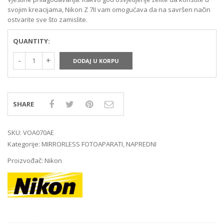
svojim kreacijama, Nikon Z 7II vam omogućava da na savršen način
ostvarite sve što zamislite.
QUANTITY:
DODAJ U KORPU
SHARE
SKU:
VOA070AE
Kategorije:
MIRRORLESS FOTOAPARATI
,
NAPREDNI
Proizvođač:
Nikon