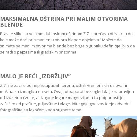
MAKSIMALNA OŠTRINA PRI MALIM OTVORIMA
BLENDE
Pravite slike sa velikom dubinskom oštrinom Z 7II sprečava difrakciju do
koje može doći pri smanjenju otvora blende objektiva.¹ Možete da
snimate sa manjim otvorima blende bez brige o gubitku definicije, bilo da
se radi o pejzažima ili gradskim prizorima.
MALO JE REĆI „IZDRŽLJIV”
Z 7II ne zazire od nepristupačnih terena, oštrih vremenskih uslova ni
mašina za izmaglicu na setu. Ovaj fotoaparat bez ogledala je napravljen
od izuzetno čvrste, ali lagane legure magnezijuma i u potpunosti je
zaštićen od prašine, prljavštine i vlage. Idite gdje god vas ideje odvedu i
fotografišite sa lakoćom kada stignete tamo.