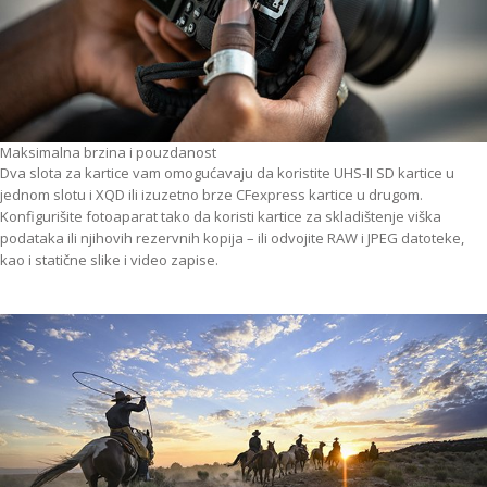
Maksimalna brzina i pouzdanost
Dva slota za kartice vam omogućavaju da koristite UHS-II SD kartice u
jednom slotu i XQD ili izuzetno brze CFexpress kartice u drugom.
Konfigurišite fotoaparat tako da koristi kartice za skladištenje viška
podataka ili njihovih rezervnih kopija – ili odvojite RAW i JPEG datoteke,
kao i statične slike i video zapise.