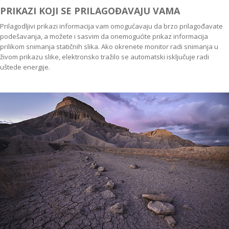
PRIKAZI KOJI SE PRILAGOĐAVAJU VAMA
Prilagodljivi prikazi informacija vam omogućavaju da brzo prilagođavate
podešavanja, a možete i sasvim da onemogućite prikaz informacija
prilikom snimanja statičnih slika. Ako okrenete monitor radi snimanja u
živom prikazu slike, elektronsko tražilo se automatski isključuje radi
uštede energije.