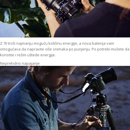
Z 7II troši najmanju moguću količinu energije, a nova baterija vam
omogućava da napravite više snimaka po punjenju. Po potrebi možete da
koristite i režim uštede energije.
Neprekidno napajanje