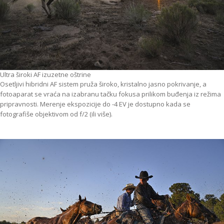
Ultra široki AF izuzetne oštrine
Osetljivi hibridni AF sistem pruža široko, kristalno jasno pokrivanje, a
fotoaparat se vraća na izabranu tačku fokusa prilikom buđenja iz režima
pripravnosti. Merenje ekspozicije do -4 EV je dostupno kada se
fotografiše objektivom od f/2 (ili više).