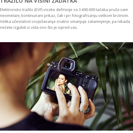
TRAŽILO NA VISINI ZADATKA
Elektronsko tražilo (EVF) visoke definicije sa 3.690.000 tačaka pruža vam
neometani, kontinuirani prikaz, čak i pri fotografisanju velikom brzinom.
Velika učestalost osvježavanja znatno smanjuje zatamnjenje, pa nikada
nećete izgubiti iz vida ono što je ispred vas.