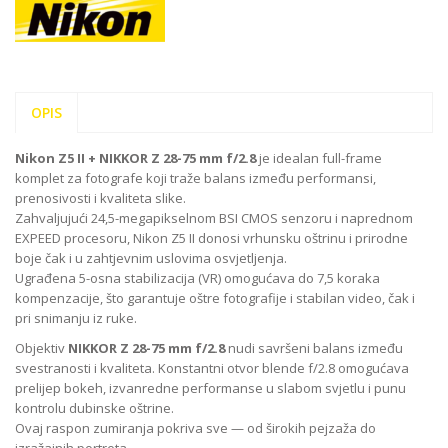
OPIS
Nikon Z5 II + NIKKOR Z 28-75 mm f/2.8
je idealan full-frame
komplet za fotografe koji traže balans između performansi,
prenosivosti i kvaliteta slike.
Zahvaljujući 24,5-megapikselnom BSI CMOS senzoru i naprednom
EXPEED procesoru, Nikon Z5 II donosi vrhunsku oštrinu i prirodne
boje čak i u zahtjevnim uslovima osvjetljenja.
Ugrađena 5-osna stabilizacija (VR) omogućava do 7,5 koraka
kompenzacije, što garantuje oštre fotografije i stabilan video, čak i
pri snimanju iz ruke.
Objektiv
NIKKOR Z 28-75 mm f/2.8
nudi savršeni balans između
svestranosti i kvaliteta. Konstantni otvor blende f/2.8 omogućava
prelijep bokeh, izvanredne performanse u slabom svjetlu i punu
kontrolu dubinske oštrine.
Ovaj raspon zumiranja pokriva sve — od širokih pejzaža do
izražajnih portreta.