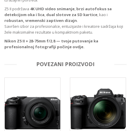
Z5 II podržava
4K UHD video snimanje
,
brzi autofokus sa
detekcijom oka i lica
,
dual slotove za SD kartice
, kao i
robustan, vremenski zaptiven dizajn
.
Savršen izbor za profesionalce, entuzijaste i kreatore sadržaja koji
žele maksimalne rezultate u kompaktnom paketu.
Nikon Z5 II + 28-75mm f/2.8 — tvoje putovanje ka
profesionalnoj fotografiji počinje ovdje.
POVEZANI PROIZVODI