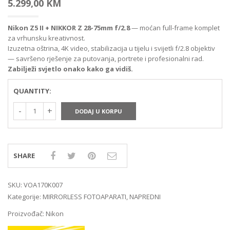
5.299,00
KM
Nikon Z5 II + NIKKOR Z 28-75mm f/2.8
— moćan full-frame komplet
za vrhunsku kreativnost.
Izuzetna oštrina, 4K video, stabilizacija u tijelu i svijetli f/2.8 objektiv
— savršeno rješenje za putovanja, portrete i profesionalni rad.
Zabilježi svjetlo onako kako ga vidiš.
QUANTITY:
DODAJ U KORPU
SHARE
SKU:
VOA170K007
Kategorije:
MIRRORLESS FOTOAPARATI
,
NAPREDNI
Proizvođač:
Nikon