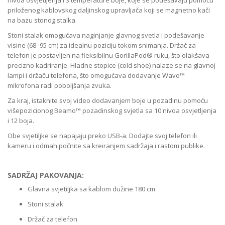
nivoa osvjetljenja i 3 temperature boje, koje se podešavaju pomoću
priloženog kablovskog daljinskog upravljača koji se magnetno kači
na bazu stonog stalka.
Stoni stalak omogućava naginjanje glavnog svetla i podešavanje
visine (68–95 cm) za idealnu poziciju tokom snimanja. Držač za
telefon je postavljen na fleksibilnu GorillaPod® ruku, što olakšava
precizno kadriranje. Hladne stopice (cold shoe) nalaze se na glavnoj
lampi i držaču telefona, što omogućava dodavanje Wavo™
mikrofona radi poboljšanja zvuka.
Za kraj, istaknite svoj video dodavanjem boje u pozadinu pomoću
višepozicionog Beamo™ pozadinskog svjetla sa 10 nivoa osvjetljenja
i 12 boja.
Obe svjetiljke se napajaju preko USB-a. Dodajte svoj telefon ili
kameru i odmah počnite sa kreiranjem sadržaja i rastom publike.
SADRŽAJ PAKOVANJA:
Glavna svjetiljka sa kablom dužine 180 cm
Stoni stalak
Držač za telefon