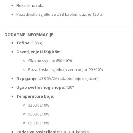
Fleksibilna ruka
Pozadinsko svjetlo sa USB kablom dužine 120 cm
DODATNE INFORMACIJE:
Težina:
1.8 kg
Osvetljenje
LUX@0.5m
:
Glavno svjetlo: 650 ±10%
Pozadinsko svjetlo (crvena boja): 90 ±10%
Napajanje:
USB 5V/2A (adapter nije uključen)
Ugao svetlosnog snopa:
120°
Temperatura boje:
3200K ±10%
5600K ±10%
6500K ±10%
Podesivo osvjetljenje:
Da, u 10 koraka