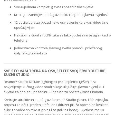
Sve-u-jednom komplet: glavna i pozadinska svjetla
Kreirajte zanimljiv sadržaj uz meku i prijatnu glavnu svjetlost
12 opcija boja za pozadinsko osvjetljenje koje vaš video čine
upečatljivijim
Fleksibilna GorillaPod® ruka za lako podešavanje ugla i kadra
telefona
Jednostavna kontrola glavnog svetla pomoću priloženog
daljinskog upravljača
SVE ŠTO VAM TREBA DA OSVJETLITE SVOJ PRVI YOUTUBE
KUĆNI STUDIO.
Beamo™ Studio Deluxe Lighting Kit je kompletno rješenje za
osvjetljenje kućnog video studija koje uključuje glavnu svjetiljku i
svjetlo za obojenu pozadinu – idealno za početak vašeg kanala.
Kreirajte atraktivan sadržaj uz Beamo™ Studio glavnu LED svjetiljku
prijatnu za oči. Ugrađeni Soft-Lens difuzer pruža optimalan kvalitet
slike za video snimke iz prvog lica (talking head). Svjetlost ima 10