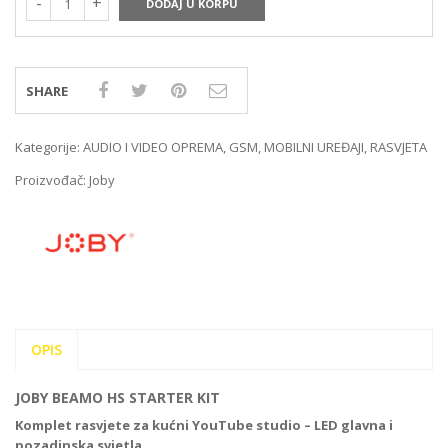
DODAJ U KORPU
SHARE
Kategorije:
AUDIO I VIDEO OPREMA
,
GSM
,
MOBILNI UREĐAJI
,
RASVJETA
Proizvođač:
Joby
OPIS
JOBY BEAMO HS STARTER KIT
Komplet rasvjete za kućni YouTube studio – LED glavna i
pozadinska svjetla