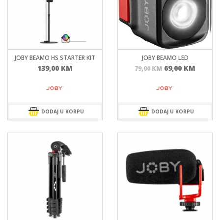
JOBY BEAMO HS STARTER KIT
JOBY BEAMO LED
Izvorna
Trenu
139,00
KM
69,00
KM
79,00
KM
cijena
cijena
bila
je:
je:
69,00 
79,00 KM.
DODAJ U KORPU
DODAJ U KORPU