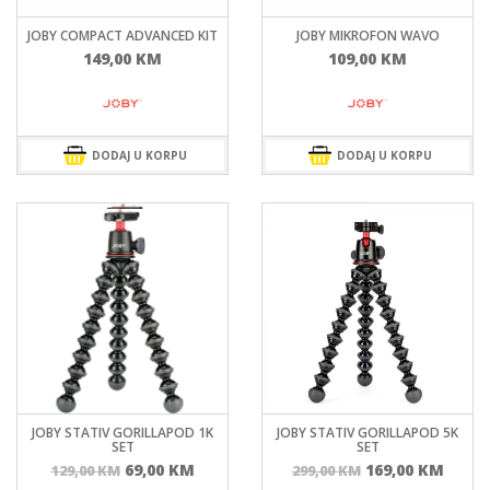
JOBY COMPACT ADVANCED KIT
JOBY MIKROFON WAVO
149,00
KM
109,00
KM
DODAJ U KORPU
DODAJ U KORPU
JOBY STATIV GORILLAPOD 1K
JOBY STATIV GORILLAPOD 5K
SET
SET
Izvorna
Trenutna
Izvorna
Tren
69,00
KM
169,00
KM
129,00
KM
299,00
KM