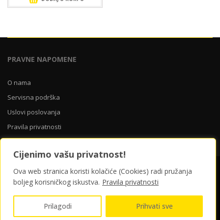
PRAVNE NAPOMENE
O nama
Servisna podrška
Uslovi poslovanja
Pravila privatnosti
Cijenimo vašu privatnost!
Ova web stranica koristi kolačiće (Cookies) radi pružanja
O nama
Servisna podrška
Uslovi poslovanja
Pravila privatnosti
boljeg korisničkog iskustva.
Pravila privatnosti
© 2026 Yellow Store Bosna i Hercegovina | ponosno pokreće
Prilagodi
Prihvati sve
CROWEB.HOST