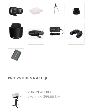
PROIZVODI NA AKCIJI
ZHIYUN WEEBILL S
Izvorna
Trenutna
399,00
KM
789,00
KM
cijena
cijena
bila
je: