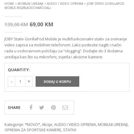
HOME
>
MOBILNI UREĐAJI
>
AUDIO I VIDEO OPREMA
> JOBY STATIV GORILLAPOD
MOBILE RIG(BLACK/CHARCOAL)
Izvorna
Trenutna
69,00
KM
139,00
KM
cijena
cijena
JOBY Stativ GorillaPod Mobile je multifunkcionalni stativ za snimanje
bila
je:
video zapisa sa mobilnim telefonom. Lako podesite nagib i način
je:
69,00 KM.
rada u vodoravnom položaju za “vlogging”. Dodajte do 3 dodatna
139,00 KM.
uređaja kao što su mikrofoni, svjetla i akcione kamere.
QUANTITY:
DODAJ U KORPU
SHARE
Kategorije:
*NOVO*
,
Akcije
,
AUDIO I VIDEO OPREMA
,
MOBILNI UREĐAJI
,
OPREMA ZA SPORTSKE KAMERE
,
STATIVI