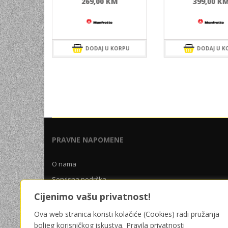
KM
269,00
KM
399,00
K
 KORPU
DODAJ U KORPU
DODAJ U K
PRAVNE NAPOMENE
O nama
Servisna podrška
Uslovi poslovanja
Cijenimo vašu privatnost!
Pravila privatnosti
Ova web stranica koristi kolačiće (Cookies) radi pružanja
boljeg korisničkog iskustva.
Pravila privatnosti