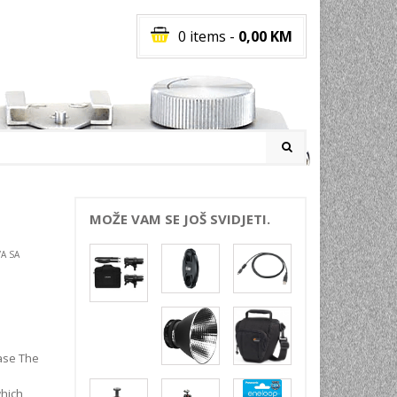
0 items
-
0,00
KM
I
MOŽE VAM SE JOŠ SVIDJETI.
A SA
RATI
I
E
PREMA
INSKI
ase The
POVI
JA
hich