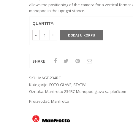
MIRRORLES TRAŽILA
DSLR GPS I MIKROFO
allows the positioning of the camera for a vertical format 
MIRRORLES ADAPTERI
DSLR ADAPTERI
monopod in the upright stance.
MIRRORLES REMENI ZA
DSLR TRAŽILA
NOŠENJE
DSLR ZAŠTITE MONI
QUANTITY:
DSLR REMENI ZA NOŠ
DODAJ U KORPU
DSLR KUČIŠTA
SHARE
SKU:
MAGF-234RC
Kategorije:
FOTO GLAVE
,
STATIVI
Oznaka:
Manfrotto 234RC Monopod glava sa pločicom
Proizvođač:
Manfrotto