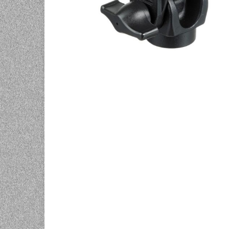
UNIVERZALNE BATERIJE
ODRŽAVANJE
SPORTSKA OPTIKA
VIDEO KAMERE I OPREMA
MOBILNI UREĐAJI
SOFTWARE