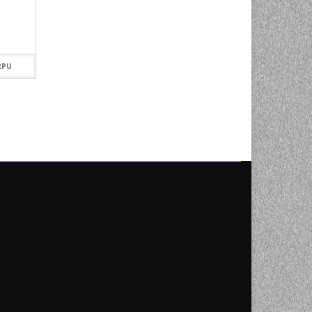
269,00
KM
399,00
KM
RPU
DODAJ U KORPU
DODAJ U KOR