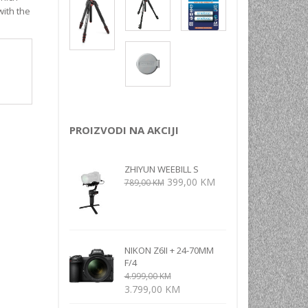
NI
with the
TORA
ENJE
PROIZVODI NA AKCIJI
ZHIYUN WEEBILL S
Izvorna
Trenutna
399,00
KM
789,00
KM
cijena
cijena
bila
je:
je:
399,00 KM.
789,00 KM.
NIKON Z6II + 24-70MM
F/4
4.999,00
KM
Izvorna
Trenutna
3.799,00
KM
cijena
cijena