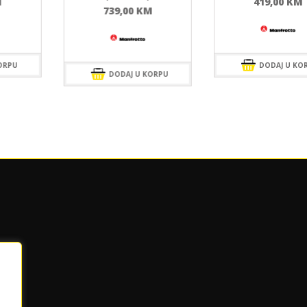
M
419,00
KM
739,00
KM
ORPU
DODAJ U KO
DODAJ U KORPU