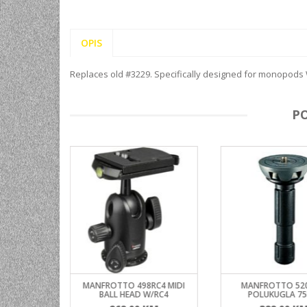
OPIS
Replaces old #3229. Specifically designed for monopods 
P
27RC2
MANFROTTO 498RC4 MIDI
MANFROTTO 52
LAVA
BALL HEAD W/RC4
POLUKUGLA 7