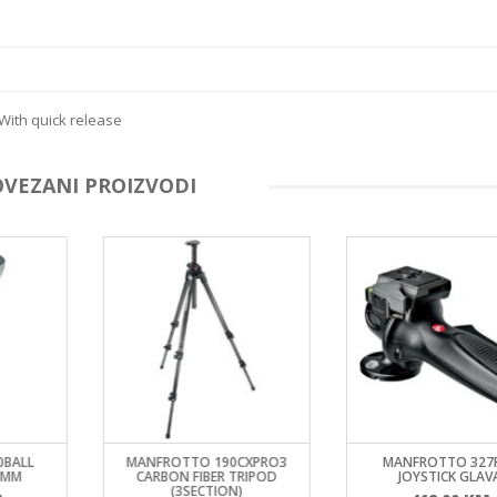
With quick release
OVEZANI PROIZVODI
0BALL
MANFROTTO 190CXPRO3
MANFROTTO 327
5MM
CARBON FIBER TRIPOD
JOYSTICK GLAV
(3SECTION)