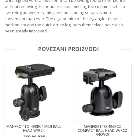
to its highest vertical position, it can be swung round to horizontal
without removing the head or disassembling the column itself, so
switching between framing and positioning setups is more
convenient than ever. The ergonomics of the leg angle release
mechanism and the quick action leg locks themselves have also
been greatly improved.
POVEZANI PROIZVODI
MANFROTTO 498RC4 MIDI BALL
MANFROTTO 496RC2
HEAD W/RC4
COMPACT BALL HEAD W/RC2
/NOVO!
269,00
KM