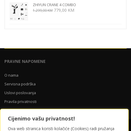
ZHIYUN CRANE 4 COMBO
219,00 KM.
Izvorna
Trenutna
779,00
KM
1.299,00
KM
cijena
cijena
bila
je:
je:
779,00 KM.
1.299,00 KM.
PRAVNE NAPOMENE
O nama
Servisna podrška
Uslovi poslovanja
Pravila privatnosti
Cijenimo vašu privatnost!
O nama
Servisna podrška
Uslovi poslovanja
Ova web stranica koristi kolačiće (Cookies) radi pružanja