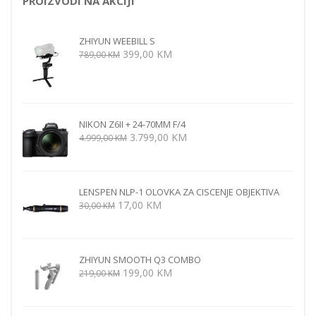
PROIZVODI NA AKCIJI
ZHIYUN WEEBILL S
Izvorna
Trenutna
399,00
KM
789,00
KM
cijena
cijena
bila
je:
je:
399,00 KM.
789,00 KM.
NIKON Z6II + 24-70MM F/4
Izvorna
Trenutna
3.799,00
KM
4.999,00
KM
cijena
cijena
bila
je:
je:
3.799,00 KM.
LENSPEN NLP-1 OLOVKA ZA CISCENJE OBJEKTIVA
4.999,00 KM.
Izvorna
Trenutna
17,00
KM
30,00
KM
cijena
cijena
bila
je:
je:
17,00 KM.
ZHIYUN SMOOTH Q3 COMBO
30,00 KM.
Izvorna
Trenutna
199,00
KM
219,00
KM
cijena
cijena
bila
je:
je:
199,00 KM.