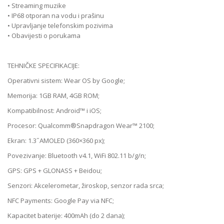
• Streaming muzike
• IP68 otporan na vodu i prašinu
• Upravljanje telefonskim pozivima
• Obavijesti o porukama
TEHNIČKE SPECIFIKACIJE:
Operativni sistem: Wear OS by Google;
Memorija: 1GB RAM, 4GB ROM;
Kompatibilnost: Android™ i iOS;
Procesor: Qualcomm®Snapdragon Wear™ 2100;
Ekran: 1.3˝AMOLED (360×360 px);
Povezivanje: Bluetooth v4.1, WiFi 802.11 b/g/n;
GPS: GPS + GLONASS + Beidou;
Senzori: Akcelerometar, žiroskop, senzor rada srca;
NFC Payments: Google Pay via NFC;
Kapacitet baterije: 400mAh (do 2 dana);