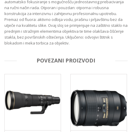
automatsko fokusiranje s mogućnošću jednostavnog prebacivanja
na ručni način rada. Otporan i pouzdan: otporna i robusna
konstrukcija za intenzivnu i zahtjevnu profesionalnu upotrebu.
Premaz od fluora: aktivno odbija vodu, prašinu i prljavštinu bez da
utječe na kvalitetu slike. Ovaj sloj se primjenjuje na zaštitno staklo na
prednjim i stražnjim elementima objektiva te time olakšava čišćenje
stakla, bez površinskih oštećenja. Uključeno: odvojivi štitnik s
blokadom i meka torbica za objektiv.
POVEZANI PROIZVODI