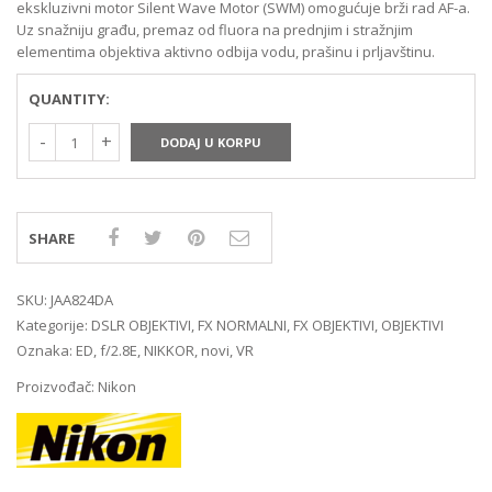
ekskluzivni motor Silent Wave Motor (SWM) omogućuje brži rad AF-a.
Uz snažniju građu, premaz od fluora na prednjim i stražnjim
elementima objektiva aktivno odbija vodu, prašinu i prljavštinu.
QUANTITY:
DODAJ U KORPU
SHARE
SKU:
JAA824DA
Kategorije:
DSLR OBJEKTIVI
,
FX NORMALNI
,
FX OBJEKTIVI
,
OBJEKTIVI
Oznaka:
ED
,
f/2.8E
,
NIKKOR
,
novi
,
VR
Proizvođač:
Nikon