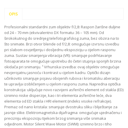
OPIS
Profesionalni standardni zum objektiv f/2,8: Raspon žarišne duljine
od 24 – 70 mm (ekvivalentno DX formatu: 36 – 105 mm). Od
širokokutnog do srednjeg telefotografskog zuma, bez obzira na to
što snimate. Brzi otvor blende od f/2,8: omogućuje izvrsnu izvedbu
pri slabom osvjetljenju i dosljednu ekspoziciju u cijelom rasponu
zuma. Sustav smanjenja vibracija (VR): smanjuje podrhtavanje
fotoaparata te omogućuje upotrebu do četiri stupnja sporijih brzina
okidača pri snimanju. ¹ Vrhunska izvedba: ovaj objektiv omogućuje
nevjerojatnu jasnoću i kontrast u cijelom kadru. Optički dizajn
učinkovito smanjuje pojavu obojenih rubova i kromatsku aberaciju
te upravlja izobličenjem u cijelom rasponu zuma. Napredna optička
konstrukcija: uključuje novo razvijeni asferični element od stakla (ED)
iznimno niske disperzije, kao i tri elementa asferične leće, dva
elementa od ED stakla i HRI element (indeks visoke refrakcije).
Premaz od nano kristala: smanjuje dvostruku sliku i bliještanje za
jasnije slike. Elektromagnetska dijafragma: omogućuje ujednačenu i
precizniju ekspoziciju tijekom brzog snimanja više snimaka
odjednom. Motor Silent Wave Motor (SWM): iznimno brzo i tiho