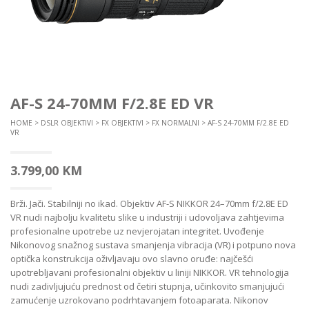
AF-S 24-70MM F/2.8E ED VR
HOME
>
DSLR OBJEKTIVI
>
FX OBJEKTIVI
>
FX NORMALNI
> AF-S 24-70MM F/2.8E ED
VR
3.799,00
KM
Brži. Jači. Stabilniji no ikad. Objektiv AF-S NIKKOR 24–70mm f/2.8E ED
VR nudi najbolju kvalitetu slike u industriji i udovoljava zahtjevima
profesionalne upotrebe uz nevjerojatan integritet. Uvođenje
Nikonovog snažnog sustava smanjenja vibracija (VR) i potpuno nova
optička konstrukcija oživljavaju ovo slavno oruđe: najčešći
upotrebljavani profesionalni objektiv u liniji NIKKOR. VR tehnologija
nudi zadivljujuću prednost od četiri stupnja, učinkovito smanjujući
zamućenje uzrokovano podrhtavanjem fotoaparata. Nikonov