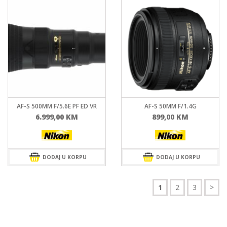
AF-S 500MM F/5.6E PF ED VR
AF-S 50MM F/1.4G
6.999,00
KM
899,00
KM
DODAJ U KORPU
DODAJ U KORPU
1
2
3
>