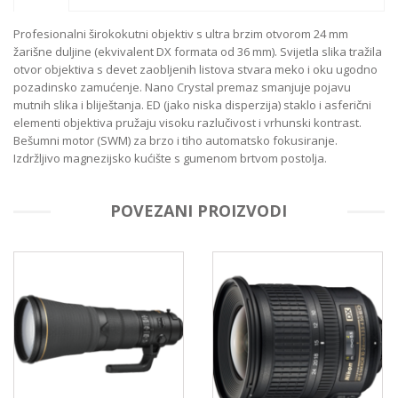
Profesionalni širokokutni objektiv s ultra brzim otvorom 24 mm
žarišne duljine (ekvivalent DX formata od 36 mm). Svijetla slika tražila
otvor objektiva s devet zaobljenih listova stvara meko i oku ugodno
pozadinsko zamućenje. Nano Crystal premaz smanjuje pojavu
mutnih slika i bliještanja. ED (jako niska disperzija) staklo i asferični
elementi objektiva pružaju visoku razlučivost i vrhunski kontrast.
Bešumni motor (SWM) za brzo i tiho automatsko fokusiranje.
Izdržljivo magnezijsko kućište s gumenom brtvom postolja.
POVEZANI PROIZVODI