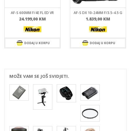
AF-S 600MM F/4E FL ED VR
AF-S DX 10-24MM F/3.5-4.5 G
24.199,00
KM
1.839,00
KM
DODAJ U KORPU
DODAJ U KORPU
MOŽE VAM SE JOŠ SVIDJETI.