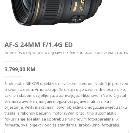
AF-S 24MM F/1.4G ED
HOME
>
DSLR OBJEKTIVI
>
FX OBJEKTIVI
>
FX ŠIROKOUGAONI
> AF-S 24MM F/1.4G ED
3.799,00
KM
Širokokutni NIKKOR objektiv s ultra brzim otvorom, vodeći je proizvod
u svom razredu. Vrhunski optički dizajn daje izvanredno oštre slike,
čak i pri slabom osvjetljenju, a zahvaljujući Nikonovom Nano Crystal
premazu uvelike smanjuje mogućnost pojave mutnih slika i
bliještanja. Veliki maksimalni otvor objektiva omogućuje svijetlu sliku
tražila, a Nikonov bešumni motor (SWM) brzo i tiho automatsko
fokusiranje. Idealan za upotrebu s Nikonovim fotoaparatima FX
formata, ovaj objektiv podiže standard u širokokutnoj fotografiji.