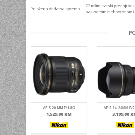
77-milimetarski prednji pok
Priložena dodatna oprema
bajunetnim mehanizmom HB-
P
5.6E ED VR
AF-S 20 MM F/1.8G
AF-S 14-24MM F/2
KM
1.529,00
KM
3.199,00
K