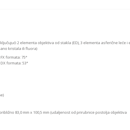
ljučujući 2 elementa objektiva od stakla (ED), 3 elementa asferične leće i
o kristala ili fluora)
 FX formata: 75°
 DX formata: 53°
me)
ribližno 83,0 mm x 100,5 mm (udaljenost od prirubnice postolja objektiva