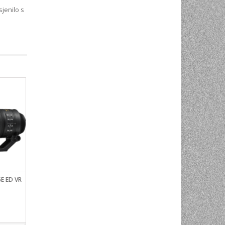
sjenilo s
E ED VR
AF-S 20 MM F/1.8G
AF-S 14-24MM F/2.8 
1.529,00
KM
3.199,00
KM