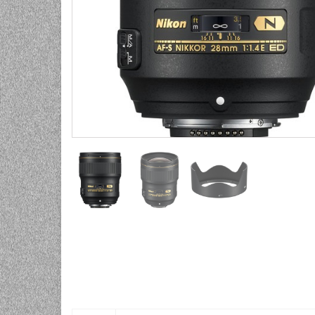
UNIVERZALNE BATERIJE
ODRŽAVANJE
SPORTSKA OPTIKA
VIDEO KAMERE I OPREMA
MOBILNI UREĐAJI
SOFTWARE