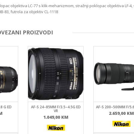
lopac objektiva LC-77 s klik-mehanizmom, stražnji poklopac objektiva LF-4, 
83, futrola za objektiv CL-1118
OVEZANI PROIZVODI
.8 G ED
AF-S 24–85MM F/3.5–4.5G ED
AF-S 200–500MM F/5.6
VR
M
2.659,00
KM
1.049,00
KM