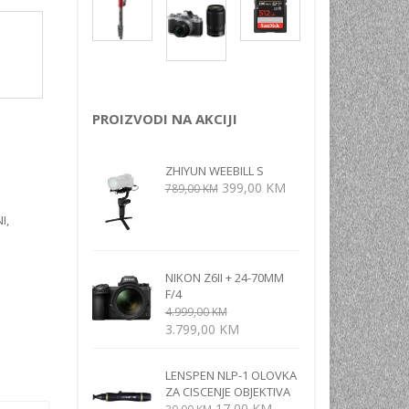
NI
TORA
ENJE
PROIZVODI NA AKCIJI
ZHIYUN WEEBILL S
Izvorna
Trenutna
399,00
KM
789,00
KM
cijena
cijena
I
,
bila
je:
je:
399,00 KM.
789,00 KM.
NIKON Z6II + 24-70MM
F/4
4.999,00
KM
Izvorna
Trenutna
3.799,00
KM
cijena
cijena
bila
je:
LENSPEN NLP-1 OLOVKA
je:
3.799,00 KM.
ZA CISCENJE OBJEKTIVA
4.999,00 KM.
Izvorna
Trenutna
17,00
KM