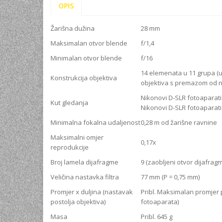
OPIS
Žarišna dužina
28 mm
Maksimalan otvor blende
f/1,4
Minimalan otvor blende
f/16
14 elemenata u 11 grupa (uk
Konstrukcija objektiva
objektiva s premazom od nan
Nikonovi D-SLR fotoaparati
Kut gledanja
Nikonovi D-SLR fotoaparati
Minimalna fokalna udaljenost
0,28 m od žarišne ravnine
Maksimalni omjer
0,17x
reprodukcije
Broj lamela dijafragme
9 (zaobljeni otvor dijafrag
Veličina nastavka filtra
77 mm (P = 0,75 mm)
Promjer x duljina (nastavak
Pribl. Maksimalan promjer p
postolja objektiva)
fotoaparata)
Masa
Pribl. 645 g