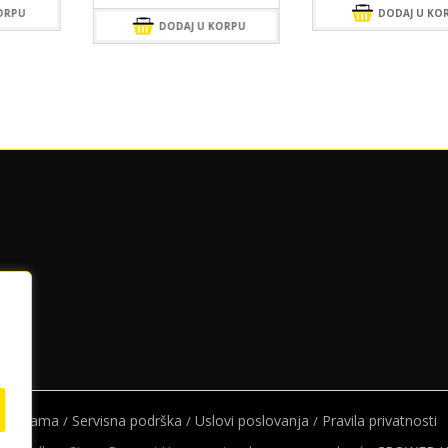
ORPU
DODAJ U KO
DODAJ U KORPU
O nama
Servisna podrška
Uslovi poslovanja
Pravila privatnosti