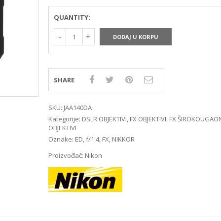
MIRRORLES TRAŽILA
DSLR GPS I MIKROFO
MIRRORLES ADAPTERI
DSLR ADAPTERI
QUANTITY:
MIRRORLES REMENI ZA
DSLR TRAŽILA
NOŠENJE
DSLR ZAŠTITE MONI
DODAJ U KORPU
DSLR REMENI ZA NOŠ
DSLR KUČIŠTA
SHARE
SKU:
JAA140DA
Kategorije:
DSLR OBJEKTIVI
,
FX OBJEKTIVI
,
FX ŠIROKOUGAON
OBJEKTIVI
Oznake:
ED
,
f/1.4
,
FX
,
NIKKOR
Proizvođač:
Nikon