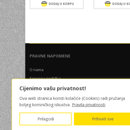
 KORPU
DODAJ U KORPU
DODAJ U K
PRAVNE NAPOMENE
O nama
Servisna podrška
Uslovi poslovanja
Cijenimo vašu privatnost!
Pravila privatnosti
Ova web stranica koristi kolačiće (Cookies) radi pružanja
boljeg korisničkog iskustva.
Pravila privatnosti
Prilagodi
Prihvati sve