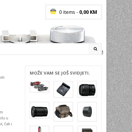
0 items
-
0,00
KM
I
MOŽE VAM SE JOŠ SVIDJETI.
8MM
RATI
I
E
PREMA
INSKI
mm
olu u
POVI
, čak i
JA