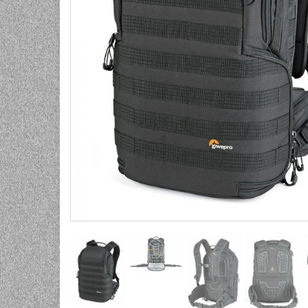
UNIVERZALNE BATERIJE
ODRŽAVANJE
SPORTSKA OPTIKA
VIDEO KAMERE I OPREMA
MOBILNI UREĐAJI
SOFTWARE