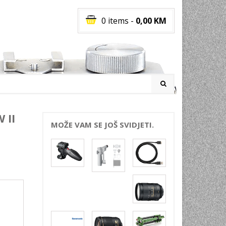
0 items
-
0,00
KM
I
 II
MOŽE VAM SE JOŠ SVIDJETI.
RATI
I
E
PREMA
INSKI
POVI
JA