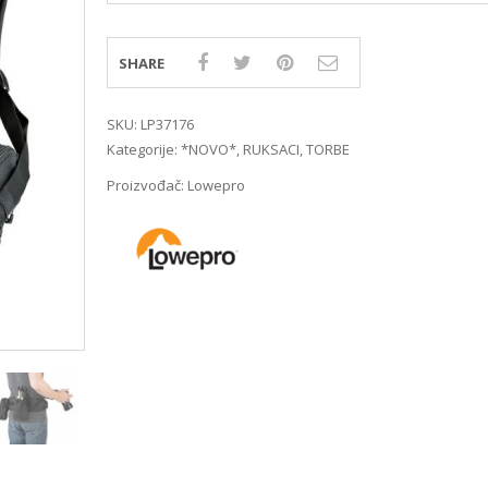
MIRRORLES TRAŽILA
DSLR GPS I MIKROFO
MIRRORLES ADAPTERI
DSLR ADAPTERI
MIRRORLES REMENI ZA
DSLR TRAŽILA
SHARE
NOŠENJE
DSLR ZAŠTITE MONI
DSLR REMENI ZA NOŠ
SKU:
LP37176
DSLR KUČIŠTA
Kategorije:
*NOVO*
,
RUKSACI
,
TORBE
Proizvođač:
Lowepro