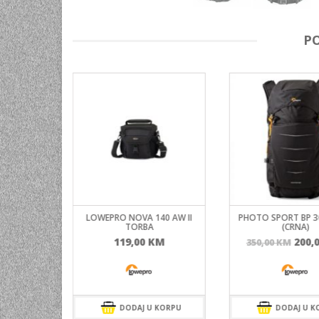
P
80 AW II
LOWEPRO NOVA 140 AW II
PHOTO SPORT BP 30
TORBA
(CRNA)
Izvo
KM
119,00
KM
200,
350,00
KM
cije
bila
je:
350,
 KORPU
DODAJ U KORPU
DODAJ U K