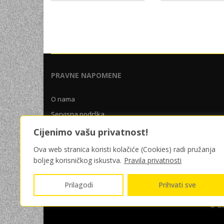
PRAVNE NAPOMENE
O nama
Servisna podrška
Uslovi poslovanja
Cijenimo vašu privatnost!
Pravila privatnosti
Ova web stranica koristi kolačiće (Cookies) radi pružanja
boljeg korisničkog iskustva.
Pravila privatnosti
Prilagodi
Prihvati sve
© 20