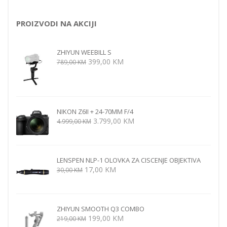
PROIZVODI NA AKCIJI
ZHIYUN WEEBILL S
Izvorna
Trenutna
399,00
KM
789,00
KM
cijena
cijena
bila
je:
je:
399,00 KM.
789,00 KM.
NIKON Z6II + 24-70MM F/4
Izvorna
Trenutna
3.799,00
KM
4.999,00
KM
cijena
cijena
bila
je:
je:
3.799,00 KM.
LENSPEN NLP-1 OLOVKA ZA CISCENJE OBJEKTIVA
4.999,00 KM.
Izvorna
Trenutna
17,00
KM
30,00
KM
cijena
cijena
bila
je:
je:
17,00 KM.
ZHIYUN SMOOTH Q3 COMBO
30,00 KM.
Izvorna
Trenutna
199,00
KM
219,00
KM