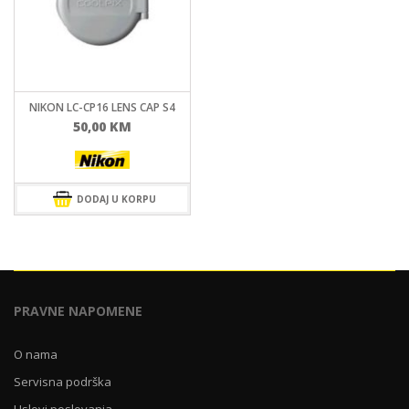
NIKON LC-CP16 LENS CAP S4
50,00
KM
DODAJ U KORPU
PRAVNE NAPOMENE
O nama
Servisna podrška
Uslovi poslovanja