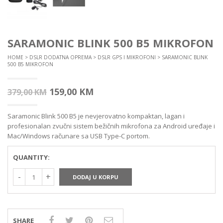
SARAMONIC BLINK 500 B5 MIKROFON
HOME
>
DSLR DODATNA OPREMA
>
DSLR GPS I MIKROFONI
> SARAMONIC BLINK
500 B5 MIKROFON
Izvorna
Trenutna
159,00
KM
379,00
KM
cijena
cijena
Saramonic Blink 500 B5 je nevjerovatno kompaktan, lagan i
bila
je:
profesionalan zvučni sistem bežičnih mikrofona za Android uređaje i
je:
159,00 KM.
Mac/Windows računare sa USB Type-C portom.
379,00 KM.
QUANTITY:
DODAJ U KORPU
SHARE