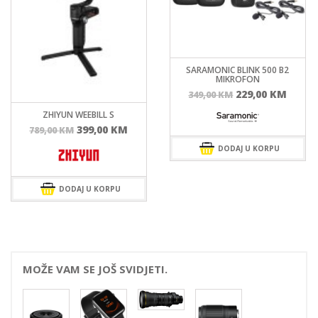
SARAMONIC BLINK 500 B2
MIKROFON
Izvorna
Tren
229,00
KM
349,00
KM
cijena
cijen
ZHIYUN WEEBILL S
bila
je:
Izvorna
Trenutna
399,00
KM
789,00
KM
je:
229,0
cijena
cijena
DODAJ U KORPU
349,00 KM.
bila
je:
je:
399,00 KM.
789,00 KM.
DODAJ U KORPU
MOŽE VAM SE JOŠ SVIDJETI.