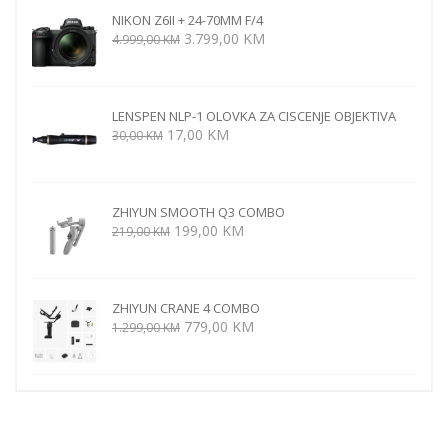
NIKON Z6II + 24-70MM F/4
Izvorna
Trenutna
3.799,00
KM
4.999,00
KM
cijena
cijena
bila
je:
je:
3.799,00 KM.
LENSPEN NLP-1 OLOVKA ZA CISCENJE OBJEKTIVA
4.999,00 KM.
Izvorna
Trenutna
17,00
KM
30,00
KM
cijena
cijena
bila
je:
je:
17,00 KM.
ZHIYUN SMOOTH Q3 COMBO
30,00 KM.
Izvorna
Trenutna
199,00
KM
219,00
KM
cijena
cijena
bila
je:
je:
199,00 KM.
ZHIYUN CRANE 4 COMBO
219,00 KM.
Izvorna
Trenutna
779,00
KM
1.299,00
KM
cijena
cijena
bila
je:
je:
779,00 KM.
1.299,00 KM.