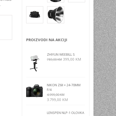
NI
.
TORA
ENJE
PROIZVODI NA AKCIJI
ZHIYUN WEEBILL S
Izvorna
Trenutna
399,00
KM
789,00
KM
cijena
cijena
bila
je:
je:
399,00 KM.
789,00 KM.
NIKON Z6II + 24-70MM
F/4
4.999,00
KM
Izvorna
Trenutna
3.799,00
KM
cijena
cijena
bila
je:
LENSPEN NLP-1 OLOVKA
je:
3.799,00 KM.