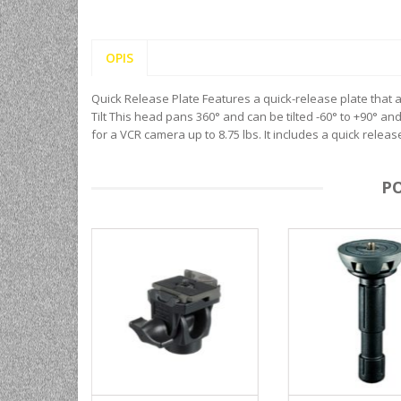
OPIS
Quick Release Plate Features a quick-release plate that 
Tilt This head pans 360° and can be tilted -60° to +90° an
for a VCR camera up to 8.75 lbs. It includes a quick rele
P