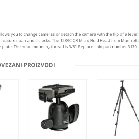
allows you to change cameras or detach the camera with the flip of a lever
d features pan and tilt locks. The 128RC QR Micro Fluid Head from Manfrotto
ase plate. The head mounting thread is 3/8″. Replaces old part number 3130.
OVEZANI PROIZVODI