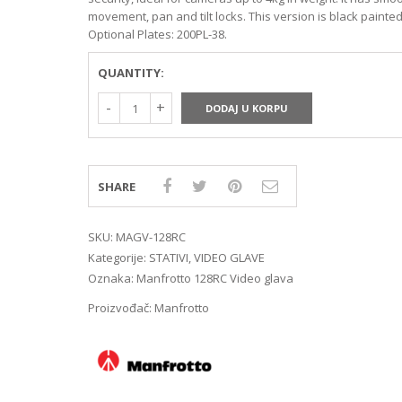
MIRRORLES TRAŽILA
DSLR GPS I MIKROFO
movement, pan and tilt locks. This version is black painted
MIRRORLES ADAPTERI
DSLR ADAPTERI
Optional Plates: 200PL-38.
MIRRORLES REMENI ZA
DSLR TRAŽILA
NOŠENJE
DSLR ZAŠTITE MONI
QUANTITY:
DSLR REMENI ZA NOŠ
DSLR KUČIŠTA
DODAJ U KORPU
SHARE
SKU:
MAGV-128RC
Kategorije:
STATIVI
,
VIDEO GLAVE
Oznaka:
Manfrotto 128RC Video glava
Proizvođač:
Manfrotto