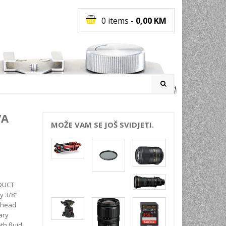
0 items
-
0,00
KM
I
VA
MOŽE VAM SE JOŠ SVIDJETI.
RATI
I
E
PREMA
ODUCT
INSKI
y 3/8″
 head
POVI
ary
JA
th fluid