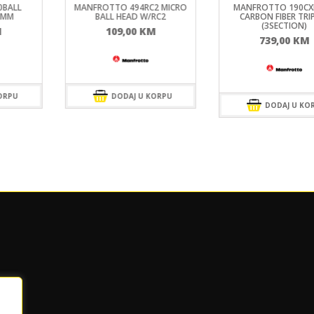
0BALL
MANFROTTO 494RC2 MICRO
MANFROTTO 190CX
5MM
BALL HEAD W/RC2
CARBON FIBER TR
(3SECTION)
M
109,00
KM
739,00
KM
ORPU
DODAJ U KORPU
DODAJ U KO