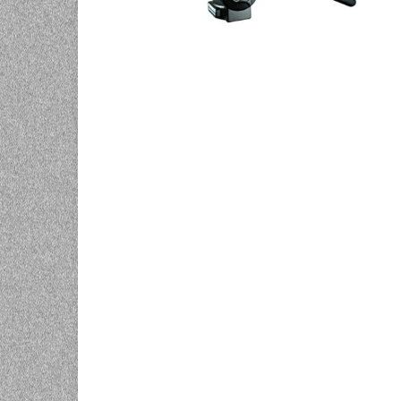
UNIVERZALNE BATERIJE
ODRŽAVANJE
SPORTSKA OPTIKA
VIDEO KAMERE I OPREMA
MOBILNI UREĐAJI
SOFTWARE