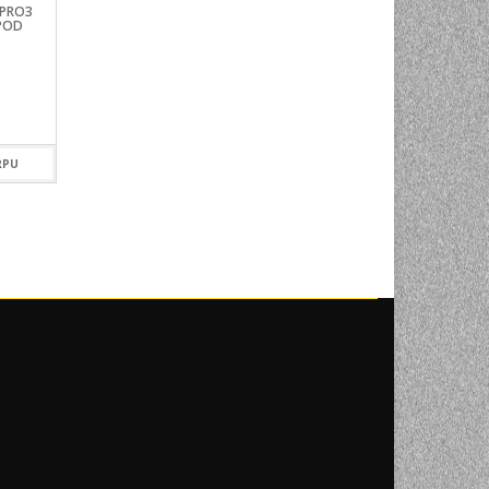
PRO3
MANFROTTO 234RC
MANFROTTO 520BA
IPOD
MONOPOD GLAVA SA
POLUKUGLA 75M
PLOČICOM
399,00
KM
89,00
KM
DODAJ U KOR
RPU
DODAJ U KORPU