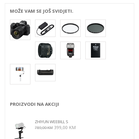
MOŽE VAM SE JOŠ SVIDJETI.
PROIZVODI NA AKCIJI
ZHIYUN WEEBILL S
Izvorna
Trenutna
399,00
KM
789,00
KM
cijena
cijena