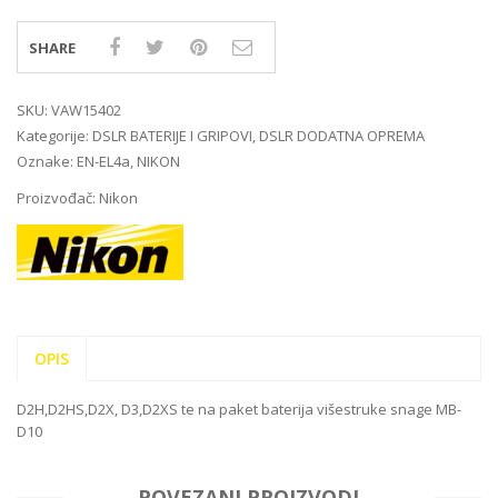
SHARE
SKU:
VAW15402
Kategorije:
DSLR BATERIJE I GRIPOVI
,
DSLR DODATNA OPREMA
Oznake:
EN-EL4a
,
NIKON
Proizvođač:
Nikon
OPIS
D2H,D2HS,D2X, D3,D2XS te na paket baterija višestruke snage MB-
D10
POVEZANI PROIZVODI