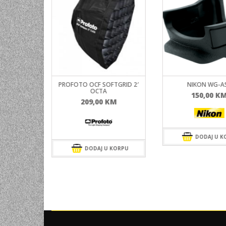
RGER 1.8A
PROFOTO OCF SOFTGRID 2′
NIKON WG-A
 B2)
OCTA
150,00
K
KM
209,00
KM
DODAJ U K
 KORPU
DODAJ U KORPU