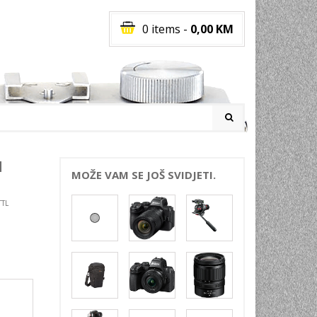
0 items
-
0,00
KM
I
N
MOŽE VAM SE JOŠ SVIDJETI.
TTL
RATI
I
E
PREMA
INSKI
POVI
JA