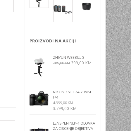
NI
TORA
ENJE
PROIZVODI NA AKCIJI
ZHIYUN WEEBILL S
Izvorna
Trenutna
399,00
KM
789,00
KM
cijena
cijena
bila
je:
je:
399,00 KM.
789,00 KM.
NIKON Z6II + 24-70MM
F/4
4.999,00
KM
Izvorna
Trenutna
3.799,00
KM
cijena
cijena
bila
je:
LENSPEN NLP-1 OLOVKA
je:
3.799,00 KM.
ZA CISCENJE OBJEKTIVA