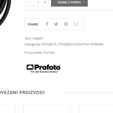
MIRRORLES TRAŽILA
DSLR GPS I MIKROFO
DODAJ U KORPU
MIRRORLES ADAPTERI
DSLR ADAPTERI
MIRRORLES REMENI ZA
DSLR TRAŽILA
NOŠENJE
DSLR ZAŠTITE MONI
SHARE
DSLR REMENI ZA NOŠ
DSLR KUČIŠTA
SKU:
330607
Kategorije:
RASVJETA
,
STUDIJSKA DODATNA OPREMA
Proizvođač:
Profoto
OVEZANI PROIZVODI