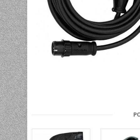
UNIVERZALNE BATERIJE
ODRŽAVANJE
SPORTSKA OPTIKA
VIDEO KAMERE I OPREMA
MOBILNI UREĐAJI
SOFTWARE
P