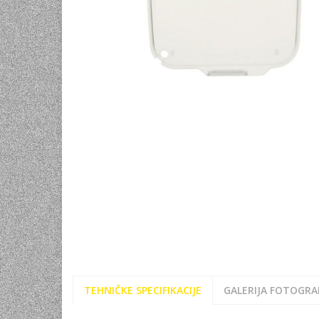
UNIVERZALNE BATERIJE
ODRŽAVANJE
SPORTSKA OPTIKA
VIDEO KAMERE I OPREMA
MOBILNI UREĐAJI
SOFTWARE
TEHNIČKE SPECIFIKACIJE
GALERIJA FOTOGRAF