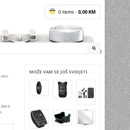
0 items
-
0,00
KM
I
MOŽE VAM SE JOŠ SVIDJETI.
 BM-6
RATI
I
E
PREMA
 BM-6
INSKI
m
POVI
JA