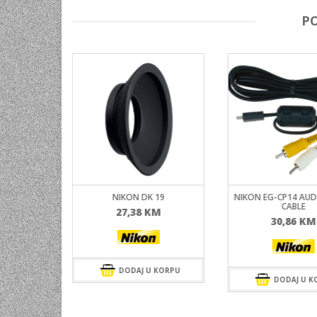
P
L14A
NIKON DK 19
NIKON EG-CP14 AUD
CABLE
M
27,38
KM
30,86
KM
 KORPU
DODAJ U KORPU
DODAJ U K