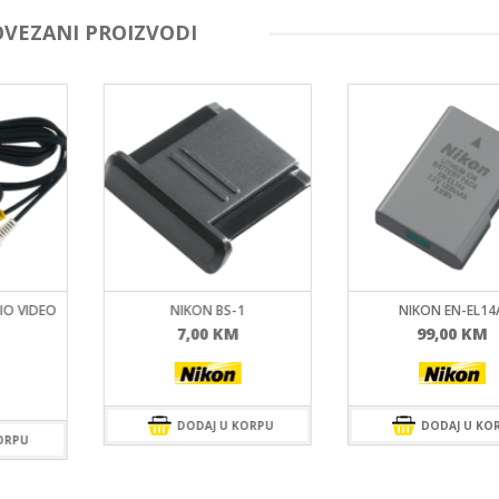
OVEZANI PROIZVODI
IO VIDEO
NIKON BS-1
NIKON EN-EL14
7,00
KM
99,00
KM
DODAJ U KORPU
DODAJ U KO
ORPU