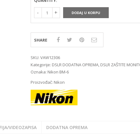
QUANTITY:
MIRRORLES TRAŽILA
DSLR GPS I MIKROFO
MIRRORLES ADAPTERI
DSLR ADAPTERI
DODAJ U KORPU
MIRRORLES REMENI ZA
DSLR TRAŽILA
NOŠENJE
DSLR ZAŠTITE MONI
DSLR REMENI ZA NOŠ
DSLR KUČIŠTA
SHARE
SKU:
VAW12306
Kategorije:
DSLR DODATNA OPREMA
,
DSLR ZAŠTITE MONI
Oznaka:
Nikon BM-6
Proizvođač:
Nikon
IJA/VIDEOZAPISA
DODATNA OPREMA