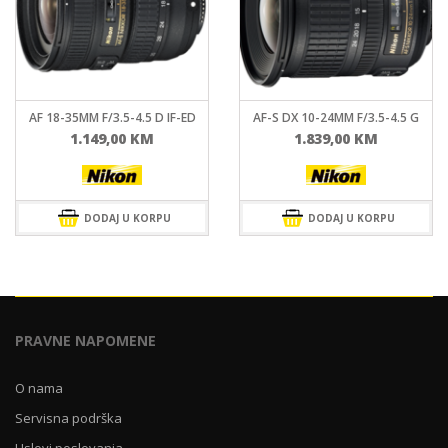
AF 18-35MM F/3.5-4.5 D IF-ED
AF-S DX 10-24MM F/3.5-4.5 G
1.149,00
KM
1.839,00
KM
DODAJ U KORPU
DODAJ U KORPU
PRAVNE NAPOMENE
O nama
Servisna podrška
Uslovi poslovanja