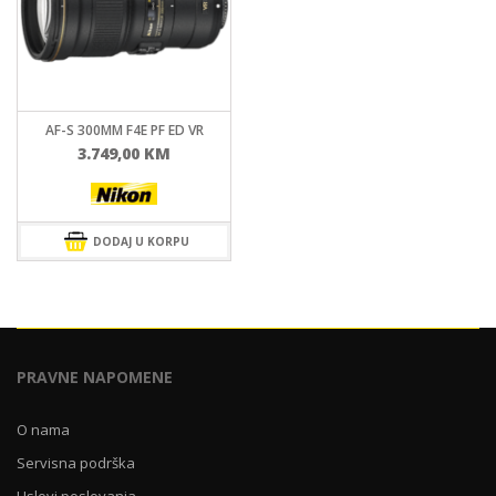
AF-S 300MM F4E PF ED VR
3.749,00
KM
DODAJ U KORPU
PRAVNE NAPOMENE
O nama
Servisna podrška
Uslovi poslovanja