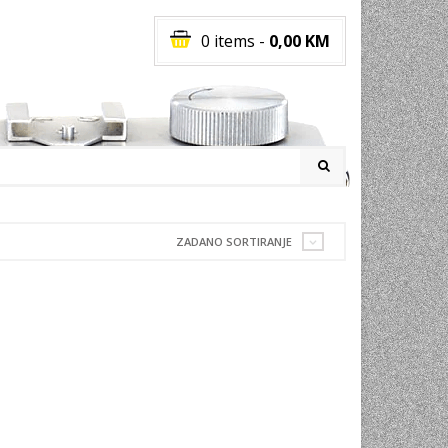
0 items
-
0,00
KM
I
ZADANO SORTIRANJE
RATI
I
E
PREMA
INSKI
POVI
JA