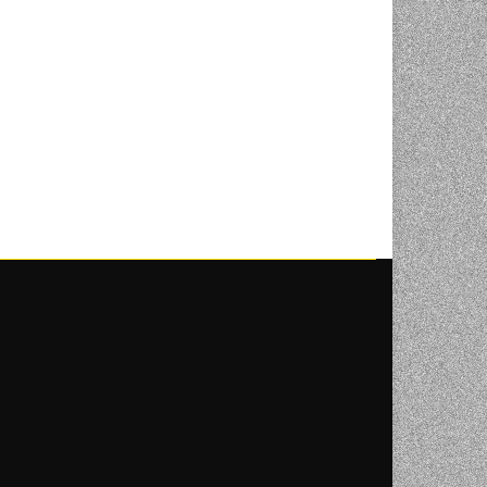
NI
TORA
ENJE