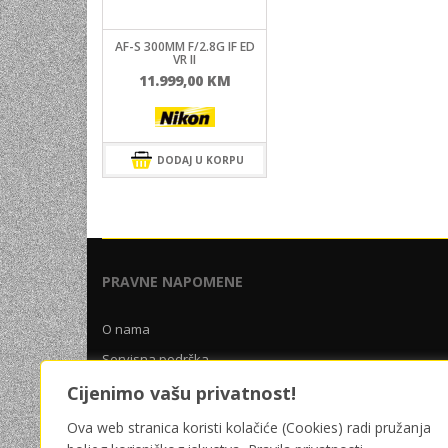
UNIVERZALNE BATERIJE
AF-S 300MM F/2.8G IF ED
ODRŽAVANJE
VR II
11.999,00
KM
SPORTSKA OPTIKA
VIDEO KAMERE I OPREMA
MOBILNI UREĐAJI
DODAJ U KORPU
SOFTWARE
PRAVNE NAPOMENE
O nama
Servisna podrška
Uslovi poslovanja
Cijenimo vašu privatnost!
Pravila privatnosti
Ova web stranica koristi kolačiće (Cookies) radi pružanja