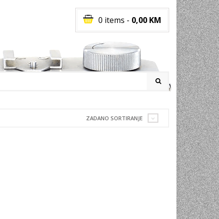
0 items
-
0,00
KM
I
ZADANO SORTIRANJE
RATI
I
E
PREMA
INSKI
POVI
JA