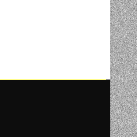
NI
TORA
ENJE