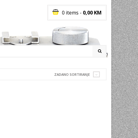
0 items
-
0,00
KM
I
ZADANO SORTIRANJE
RATI
I
E
PREMA
INSKI
POVI
JA