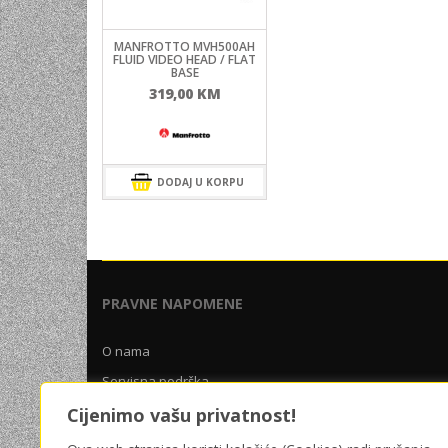
UNIVERZALNE BATERIJE
MANFROTTO MVH500AH
ODRŽAVANJE
FLUID VIDEO HEAD / FLAT
BASE
SPORTSKA OPTIKA
319,00
KM
VIDEO KAMERE I OPREMA
MOBILNI UREĐAJI
DODAJ U KORPU
SOFTWARE
PRAVNE NAPOMENE
O nama
Servisna podrška
Uslovi poslovanja
Cijenimo vašu privatnost!
Pravila privatnosti