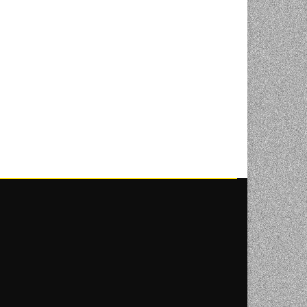
NI
TORA
ENJE